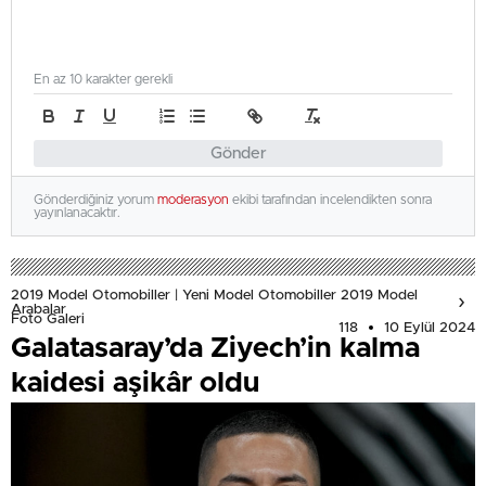
En az 10 karakter gerekli
Gönder
Gönderdiğiniz yorum
moderasyon
ekibi tarafından incelendikten sonra
yayınlanacaktır.
2019 Model Otomobiller | Yeni Model Otomobiller 2019 Model
Arabalar
Foto Galeri
118
10 Eylül 2024
Galatasaray’da Ziyech’in kalma
kaidesi aşikâr oldu