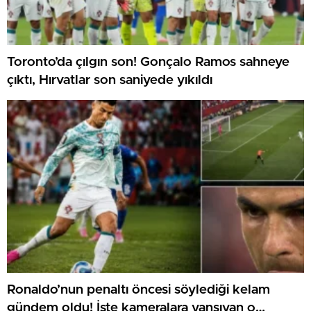
Toronto’da çılgın son! Gonçalo Ramos sahneye
çıktı, Hırvatlar son saniyede yıkıldı
Ronaldo’nun penaltı öncesi söylediği kelam
gündem oldu! İşte kameralara yansıyan o