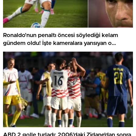
Ronaldo’nun penaltı öncesi söylediği kelam
gündem oldu! İşte kameralara yansıyan o
görüntü…
ABD 2 golle turladı: 2006’daki Zidane’dan sonra