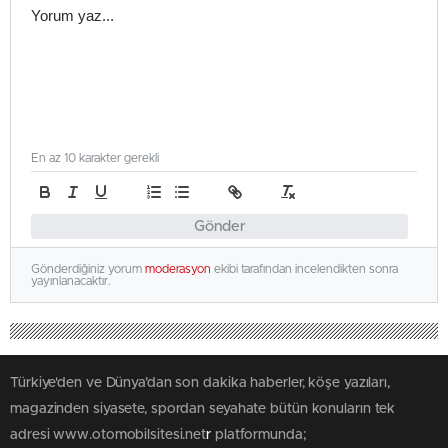
En az 10 karakter gerekli
Gönder
Gönderdiğiniz yorum
moderasyon
ekibi tarafından incelendikten sonra
yayınlanacaktır.
Türkiye'den ve Dünya’dan son dakika haberler, köşe yazıları,
magazinden siyasete, spordan seyahate bütün konuların tek
adresi www.otomobilsitesi.net
r
platformunda;