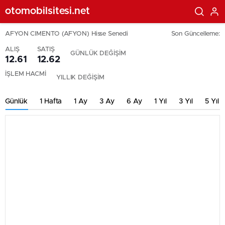
otomobilsitesi.net
AFYON CIMENTO (AFYON) Hisse Senedi
Son Güncelleme:
ALIŞ
SATIŞ
GÜNLÜK DEĞİŞİM
12.61
12.62
İŞLEM HACMİ
YILLIK DEĞİŞİM
Günlük
1 Hafta
1 Ay
3 Ay
6 Ay
1 Yıl
3 Yıl
5 Yıl