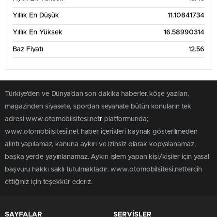
Yıllık En Düşük
11.10841734
Yıllık En Yüksek
16.58990314
Baz Fiyatı
12.56
Türkiye'den ve Dünya’dan son dakika haberler, köşe yazıları,
magazinden siyasete, spordan seyahate bütün konuların tek
adresi www.otomobilsitesi.net
r
platformunda;
www.otomobilsitesi.net haber içerikleri kaynak gösterilmeden
alıntı yapılamaz, kanuna aykırı ve izinsiz olarak kopyalanamaz,
başka yerde yayınlanamaz. Aykırı işlem yapan kişi/kişiler için yasal
başvuru hakkı saklı tutulmaktadır. www.otomobilsitesi.nettercih
ettiğiniz için teşekkür ederiz.
SAYFALAR
SERVİSLER