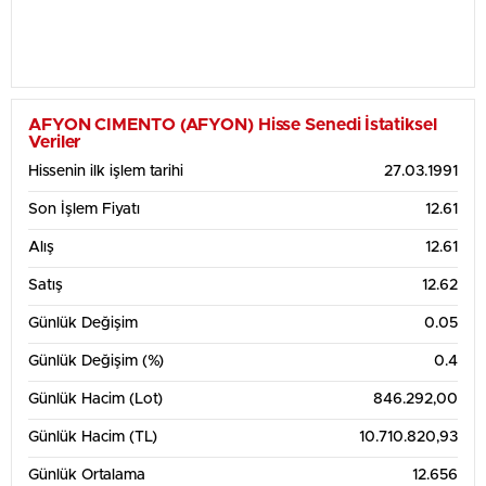
AFYON CIMENTO (AFYON) Hisse Senedi İstatiksel
Veriler
Hissenin ilk işlem tarihi
27.03.1991
Son İşlem Fiyatı
12.61
Alış
12.61
Satış
12.62
Günlük Değişim
0.05
Günlük Değişim (%)
0.4
Günlük Hacim (Lot)
846.292,00
Günlük Hacim (TL)
10.710.820,93
Günlük Ortalama
12.656