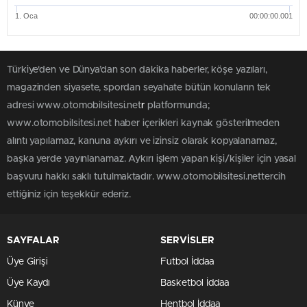
1. Oca
00:00:00.001
Türkiye'den ve Dünya’dan son dakika haberler, köşe yazıları,
magazinden siyasete, spordan seyahate bütün konuların tek
adresi www.otomobilsitesi.net
r
platformunda;
www.otomobilsitesi.net haber içerikleri kaynak gösterilmeden
alıntı yapılamaz, kanuna aykırı ve izinsiz olarak kopyalanamaz,
başka yerde yayınlanamaz. Aykırı işlem yapan kişi/kişiler için yasal
başvuru hakkı saklı tutulmaktadır. www.otomobilsitesi.nettercih
ettiğiniz için teşekkür ederiz.
SAYFALAR
SERVİSLER
Üye Girişi
Futbol İddaa
Üye Kaydı
Basketbol İddaa
Künye
Hentbol İddaa