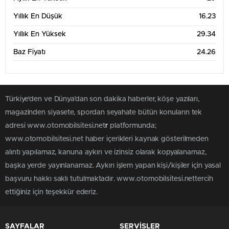
Haz '26
Tem '26
Ağu '26
Yıllık En Düşük
16.23
6 Aylık Grafik Tablosu
30
Yıllık En Yüksek
29.34
Baz Fiyatı
24.26
25
Türkiye'den ve Dünya’dan son dakika haberler, köşe yazıları,
20
magazinden siyasete, spordan seyahate bütün konuların tek
adresi www.otomobilsitesi.net
r
platformunda;
15
www.otomobilsitesi.net haber içerikleri kaynak gösterilmeden
Mar '26
May '26
Tem '26
alıntı yapılamaz, kanuna aykırı ve izinsiz olarak kopyalanamaz,
başka yerde yayınlanamaz. Aykırı işlem yapan kişi/kişiler için yasal
1 Yıllık Grafik Tablosu
30
başvuru hakkı saklı tutulmaktadır. www.otomobilsitesi.nettercih
ettiğiniz için teşekkür ederiz.
25
SAYFALAR
SERVİSLER