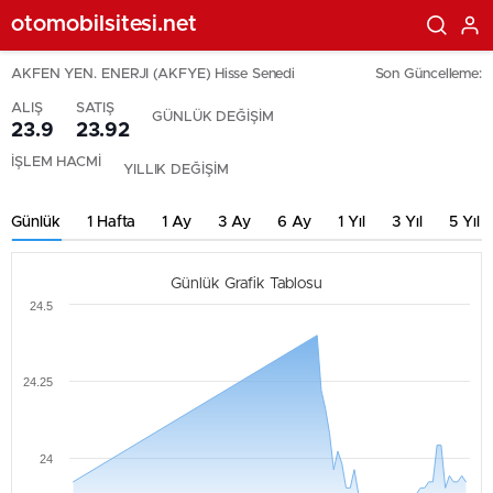
otomobilsitesi.net
AKFEN YEN. ENERJI (AKFYE) Hisse Senedi
Son Güncelleme:
ALIŞ
SATIŞ
GÜNLÜK DEĞİŞİM
23.9
23.92
İŞLEM HACMİ
YILLIK DEĞİŞİM
Günlük
1 Hafta
1 Ay
3 Ay
6 Ay
1 Yıl
3 Yıl
5 Yıl
Günlük Grafik Tablosu
24.5
24.25
24