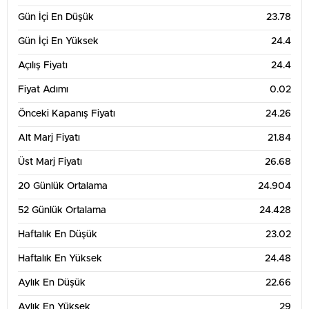
Gün İçi En Düşük
23.78
26
Gün İçi En Yüksek
24.4
Açılış Fiyatı
24.4
24
Fiyat Adımı
0.02
22
Önceki Kapanış Fiyatı
24.26
13. Tem
20. Tem
27. Tem
3. Ağu
Alt Marj Fiyatı
21.84
3 Aylık Grafik Tablosu
30
Üst Marj Fiyatı
26.68
28
20 Günlük Ortalama
24.904
26
52 Günlük Ortalama
24.428
24
Haftalık En Düşük
23.02
22
Haftalık En Yüksek
24.48
20
Aylık En Düşük
22.66
18
Aylık En Yüksek
29