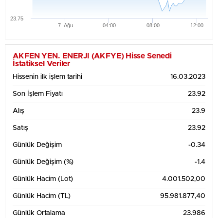
23.75
7. Ağu
04:00
08:00
12:00
Haftalık Grafik Tablosu
24.5
AKFEN YEN. ENERJI (AKFYE) Hisse Senedi
İstatiksel Veriler
Hissenin ilk işlem tarihi
16.03.2023
24
Son İşlem Fiyatı
23.92
Alış
23.9
23.5
Satış
23.92
Günlük Değişim
-0.34
23
Günlük Değişim (%)
-1.4
3. Ağu
4. Ağu
5. Ağu
6. Ağu
7. Ağu
Günlük Hacim (Lot)
4.001.502,00
1 Aylık Grafik Tablosu
30
Günlük Hacim (TL)
95.981.877,40
Günlük Ortalama
23.986
28