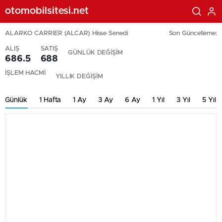
otomobilsitesi.net
ALARKO CARRIER (ALCAR) Hisse Senedi
Son Güncelleme:
ALIŞ
SATIŞ
GÜNLÜK DEĞİŞİM
686.5
688
İŞLEM HACMİ
YILLIK DEĞİŞİM
Günlük
1 Hafta
1 Ay
3 Ay
6 Ay
1 Yıl
3 Yıl
5 Yıl