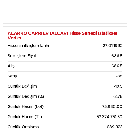
ALARKO CARRIER (ALCAR) Hisse Senedi İstatiksel
Veriler
Hissenin ilk işlem tarihi
27.01.1992
Son İşlem Fiyatı
686.5
Alış
686.5
Satış
688
Günlük Değişim
-19.5
Günlük Değişim (%)
-2.76
Günlük Hacim (Lot)
75.980,00
Günlük Hacim (TL)
52.374.751,50
Günlük Ortalama
689.323