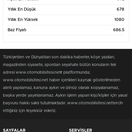
Yıllık En Düşük
678
Yıllık En Yüksek
1080
Baz Fiyatı
686.5
Türkiye'den ve Dünya’dan son dakika haberler, köşe yazıları,
magazinden siyasete, spordan seyahate bütün konuların tek
adresi www.otomobilsitesi.net
r
platformunda;
www.otomobilsitesi.net haber içerikleri kaynak gösterilmeden
alıntı yapılamaz, kanuna aykırı ve izinsiz olarak kopyalanamaz,
başka yerde yayınlanamaz. Aykırı işlem yapan kişi/kişiler için yasal
başvuru hakkı saklı tutulmaktadır. www.otomobilsitesi.nettercih
ettiğiniz için teşekkür ederiz.
SAYFALAR
SERVİSLER