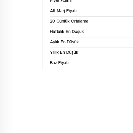
Fiyat Adımı
1 
Alt Marj Fiyatı
140
20 Günlük Ortalama
130
Haftalık En Düşük
Aylık En Düşük
120
Yıllık En Düşük
110
Baz Fiyatı
100
10. Tem
12. Tem
14. Tem
16. Tem
18. Tem
20. Te
3 
150
125
100