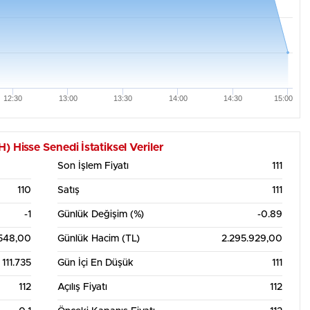
12:30
13:00
13:30
14:00
14:30
15:00
talık Grafik Tablosu
isse Senedi İstatiksel Veriler
Son İşlem Fiyatı
111
110
Satış
111
-1
Günlük Değişim (%)
-0.89
548,00
Günlük Hacim (TL)
2.295.929,00
111.735
Gün İçi En Düşük
111
112
Açılış Fiyatı
112
5. Ağu
12:00
6. Ağu
12:00
7. Ağu
12:00