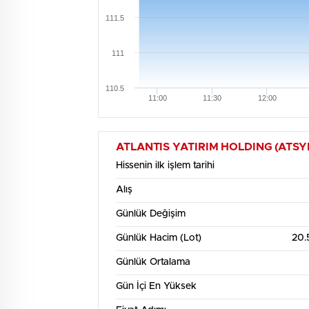
111.5
111
110.5
11:00
11:30
12:00
Haf
120
ATLANTIS YATIRIM HOLDING (ATSYH) H
Hissenin ilk işlem tarihi
118
Alış
116
Günlük Değişim
114
Günlük Hacim (Lot)
20.
112
Günlük Ortalama
110
Gün İçi En Yüksek
3. Ağu
12:00
4. Ağu
12:00