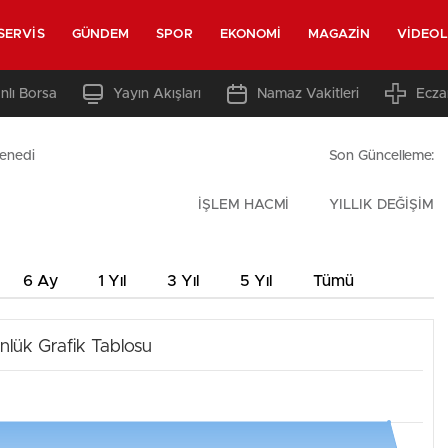
SERVIS
GÜNDEM
SPOR
EKONOMI
MAGAZIN
VIDEO
nlı Borsa
Yayın Akışları
Namaz Vakitleri
Ecza
enedi
Son Güncelleme:
İŞLEM HACMİ
YILLIK DEĞİŞİM
6 Ay
1 Yıl
3 Yıl
5 Yıl
Tümü
nlük Grafik Tablosu