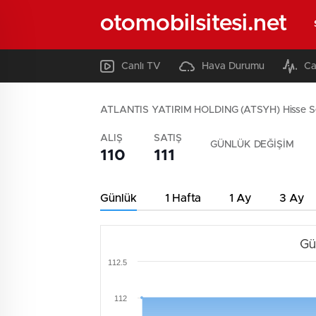
otomobilsitesi.net
Canlı TV
Hava Durumu
Ca
ATLANTIS YATIRIM HOLDING (ATSYH) Hisse S
ALIŞ
SATIŞ
GÜNLÜK DEĞİŞİM
110
111
Günlük
1 Hafta
1 Ay
3 Ay
Gü
112.5
112