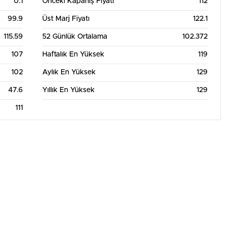
0.1
Önceki Kapanış Fiyatı
112
Aylık Grafik Tablosu
99.9
Üst Marj Fiyatı
122.1
115.59
52 Günlük Ortalama
102.372
107
Haftalık En Yüksek
119
102
Aylık En Yüksek
129
47.6
Yıllık En Yüksek
129
111
m
22. Tem
24. Tem
26. Tem
28. Tem
30. Tem
1. Ağu
3. Ağu
5. Ağu
7. Ağu
Aylık Grafik Tablosu