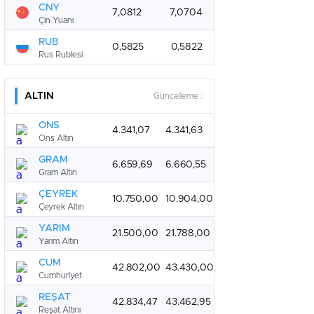
CNY
7,0812
7,0704
Çin Yuanı
RUB
0,5825
0,5822
Rus Rublesi
ALTIN
Güncelleme :
ONS
4.341,07
4.341,63
Ons Altın
GRAM
6.659,69
6.660,55
Gram Altın
ÇEYREK
10.750,00
10.904,00
Çeyrek Altın
YARIM
21.500,00
21.788,00
Yarım Altın
CUM
42.802,00
43.430,00
Cumhuriyet
REŞAT
42.834,47
43.462,95
Reşat Altını