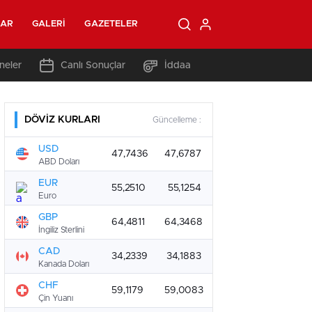
LAR
GALERI
GAZETELER
neler
Canlı Sonuçlar
İddaa
DÖVİZ KURLARI
Güncelleme :
USD
47,7436
47,6787
ABD Doları
EUR
55,2510
55,1254
Euro
GBP
64,4811
64,3468
İngiliz Sterlini
CAD
34,2339
34,1883
Kanada Doları
CHF
59,1179
59,0083
Çin Yuanı