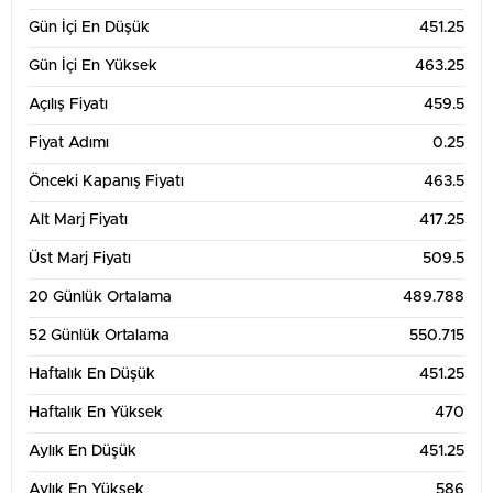
Gün İçi En Düşük
451.25
Gün İçi En Yüksek
463.25
Açılış Fiyatı
459.5
Fiyat Adımı
0.25
Önceki Kapanış Fiyatı
463.5
Alt Marj Fiyatı
417.25
Üst Marj Fiyatı
509.5
20 Günlük Ortalama
489.788
52 Günlük Ortalama
550.715
Haftalık En Düşük
451.25
Haftalık En Yüksek
470
Aylık En Düşük
451.25
Aylık En Yüksek
586