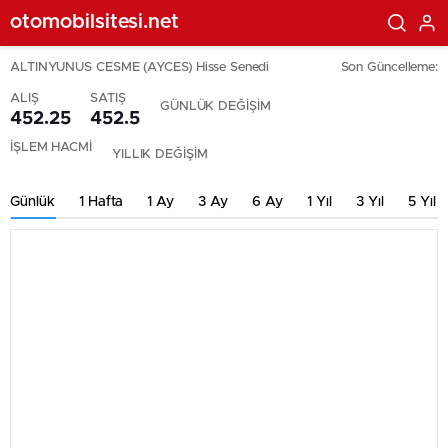
otomobilsitesi.net
ALTINYUNUS CESME (AYCES) Hisse Senedi
Son Güncelleme:
ALIŞ
SATIŞ
GÜNLÜK DEĞİŞİM
452.25
452.5
İŞLEM HACMİ
YILLIK DEĞİŞİM
Günlük
1 Hafta
1 Ay
3 Ay
6 Ay
1 Yıl
3 Yıl
5 Yıl