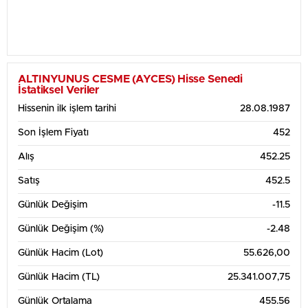
ALTINYUNUS CESME (AYCES) Hisse Senedi
İstatiksel Veriler
Hissenin ilk işlem tarihi
28.08.1987
Son İşlem Fiyatı
452
Alış
452.25
Satış
452.5
Günlük Değişim
-11.5
Günlük Değişim (%)
-2.48
Günlük Hacim (Lot)
55.626,00
Günlük Hacim (TL)
25.341.007,75
Günlük Ortalama
455.56