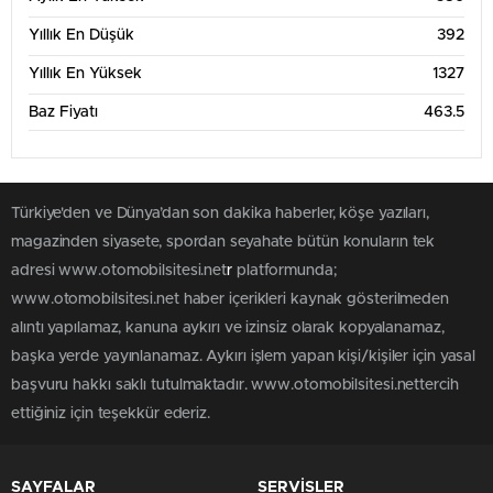
Yıllık En Düşük
392
Yıllık En Yüksek
1327
Baz Fiyatı
463.5
Türkiye'den ve Dünya’dan son dakika haberler, köşe yazıları,
magazinden siyasete, spordan seyahate bütün konuların tek
adresi www.otomobilsitesi.net
r
platformunda;
www.otomobilsitesi.net haber içerikleri kaynak gösterilmeden
alıntı yapılamaz, kanuna aykırı ve izinsiz olarak kopyalanamaz,
başka yerde yayınlanamaz. Aykırı işlem yapan kişi/kişiler için yasal
başvuru hakkı saklı tutulmaktadır. www.otomobilsitesi.nettercih
ettiğiniz için teşekkür ederiz.
SAYFALAR
SERVİSLER