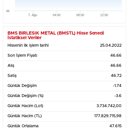
46
7. Ağu
04:00
08:00
12:00
BMS BIRLESIK METAL (BMSTL) Hisse Senedi
İstatiksel Veriler
Hissenin ilk işlem tarihi
25.04.2022
Son İşlem Fiyatı
46.66
Alış
46.66
Satış
46.72
Günlük Değişim
-1.74
Günlük Değişim (%)
-3.6
Günlük Hacim (Lot)
3.734.742,00
Günlük Hacim (TL)
177.829.715,98
Günlük Ortalama
47.615