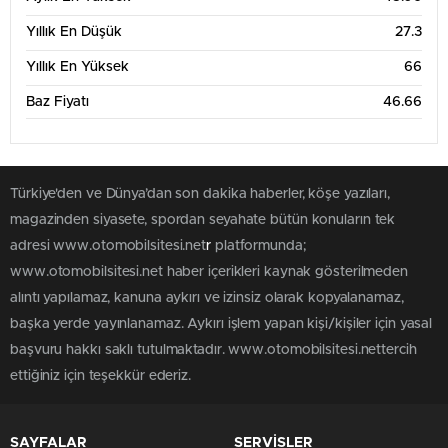
Yıllık En Düşük
27.3
Yıllık En Yüksek
66
Baz Fiyatı
46.66
Türkiye'den ve Dünya’dan son dakika haberler, köşe yazıları,
magazinden siyasete, spordan seyahate bütün konuların tek
adresi www.otomobilsitesi.net
r
platformunda;
www.otomobilsitesi.net haber içerikleri kaynak gösterilmeden
alıntı yapılamaz, kanuna aykırı ve izinsiz olarak kopyalanamaz,
başka yerde yayınlanamaz. Aykırı işlem yapan kişi/kişiler için yasal
başvuru hakkı saklı tutulmaktadır. www.otomobilsitesi.nettercih
ettiğiniz için teşekkür ederiz.
SAYFALAR
SERVİSLER