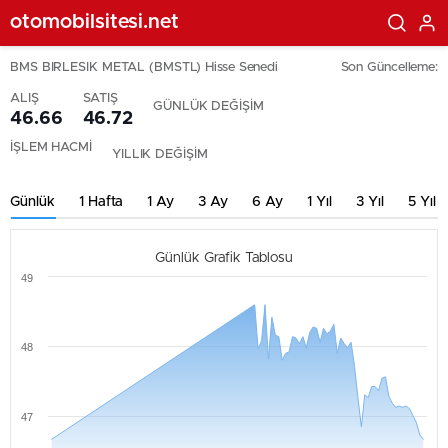
otomobilsitesi.net
BMS BIRLESIK METAL (BMSTL) Hisse Senedi
Son Güncelleme:
ALIŞ
SATIŞ
GÜNLÜK DEĞİŞİM
46.66
46.72
İŞLEM HACMİ
YILLIK DEĞİŞİM
Günlük
1 Hafta
1 Ay
3 Ay
6 Ay
1 Yıl
3 Yıl
5 Yıl
Günlük Grafik Tablosu
49
48
47