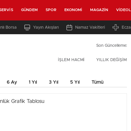
SERVIS
GÜNDEM
SPOR
EKONOMI
MAGAZIN
VIDEO
nlı Borsa
Yayın Akışları
Namaz Vakitleri
Ecza
Son Güncelleme:
İŞLEM HACMİ
YILLIK DEĞİŞİM
6 Ay
1 Yıl
3 Yıl
5 Yıl
Tümü
nlük Grafik Tablosu