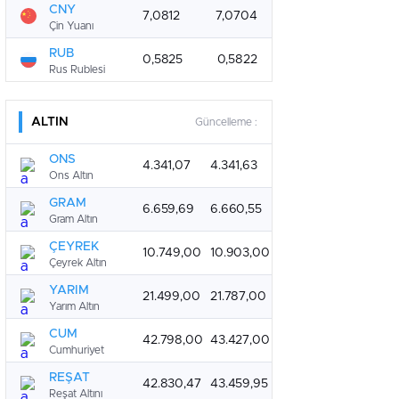
CNY
7,0812
7,0704
Çin Yuanı
RUB
0,5825
0,5822
Rus Rublesi
ALTIN
Güncelleme :
ONS
4.341,07
4.341,63
Ons Altın
GRAM
6.659,69
6.660,55
Gram Altın
ÇEYREK
10.749,00
10.903,00
Çeyrek Altın
YARIM
21.499,00
21.787,00
Yarım Altın
CUM
42.798,00
43.427,00
Cumhuriyet
REŞAT
42.830,47
43.459,95
Reşat Altını