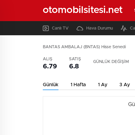
otomobilsitesi.net
Canlı TV
Hava Durumu
Ca
BANTAS AMBALAJ (BNTAS) Hisse Senedi
ALIŞ
SATIŞ
GÜNLÜK DEĞİŞİM
6.79
6.8
Günlük
1 Hafta
1 Ay
3 Ay
Gü