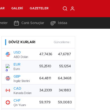
LAR
GALERI
GAZETELER
neler
Canlı Sonuçlar
İddaa
DÖVİZ KURLARI
Güncelleme :
USD
47,7436
47,6787
ABD Doları
EUR
55,2510
55,1254
Euro
GBP
64,4811
64,3468
İngiliz Sterlini
CAD
34,2339
34,1883
Kanada Doları
CHF
59,1179
59,0083
Çin Yuanı