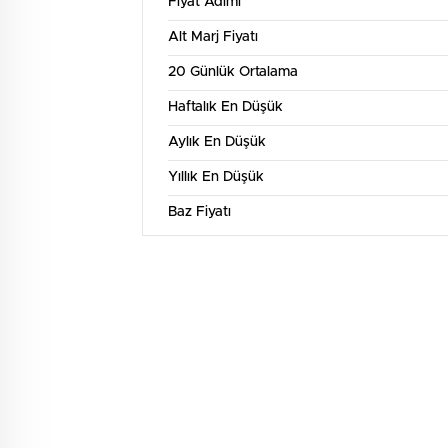
Fiyat Adımı
1 
Alt Marj Fiyatı
7
20 Günlük Ortalama
6.75
Haftalık En Düşük
6.5
Aylık En Düşük
6.25
Yıllık En Düşük
6
Baz Fiyatı
5.75
14. Tem
16. Tem
18. Tem
20. Tem
22. Te
3 
8
7