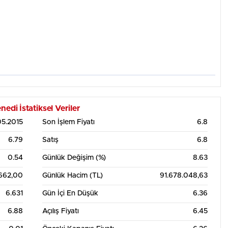
talık Grafik Tablosu
i İstatiksel Veriler
05.2015
Son İşlem Fiyatı
6.8
6.79
Satış
6.8
0.54
Günlük Değişim (%)
8.63
.662,00
Günlük Hacim (TL)
91.678.048,63
6.631
Gün İçi En Düşük
6.36
6.88
Açılış Fiyatı
6.45
5. Ağu
12:00
6. Ağu
12:00
7. Ağu
12:00