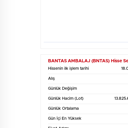
Haf
7
BANTAS AMBALAJ (BNTAS) Hisse Sened
Hissenin ilk işlem tarihi
18.
6.75
Alış
6.5
Günlük Değişim
Günlük Hacim (Lot)
13.825
6.25
Günlük Ortalama
6
Gün İçi En Yüksek
3. Ağu
12:00
4. Ağu
12:00