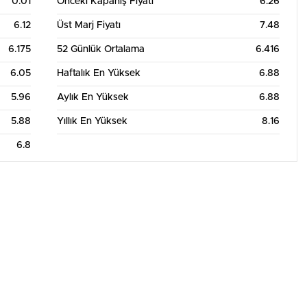
0.01
Önceki Kapanış Fiyatı
6.26
Aylık Grafik Tablosu
6.12
Üst Marj Fiyatı
7.48
6.175
52 Günlük Ortalama
6.416
6.05
Haftalık En Yüksek
6.88
5.96
Aylık En Yüksek
6.88
5.88
Yıllık En Yüksek
8.16
6.8
m
24. Tem
26. Tem
28. Tem
30. Tem
1. Ağu
3. Ağu
5. Ağu
7. Ağu
Aylık Grafik Tablosu