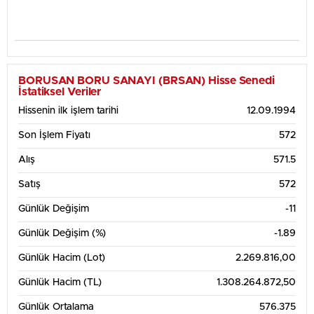
BORUSAN BORU SANAYI (BRSAN) Hisse Senedi
İstatiksel Veriler
Hissenin ilk işlem tarihi
12.09.1994
Son İşlem Fiyatı
572
Alış
571.5
Satış
572
Günlük Değişim
-11
Günlük Değişim (%)
-1.89
Günlük Hacim (Lot)
2.269.816,00
Günlük Hacim (TL)
1.308.264.872,50
Günlük Ortalama
576.375