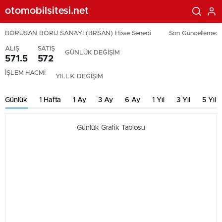
otomobilsitesi.net
BORUSAN BORU SANAYI (BRSAN) Hisse Senedi
Son Güncelleme:
ALIŞ
SATIŞ
GÜNLÜK DEĞİŞİM
571.5
572
İŞLEM HACMİ
YILLIK DEĞİŞİM
Günlük
1 Hafta
1 Ay
3 Ay
6 Ay
1 Yıl
3 Yıl
5 Yıl
Günlük Grafik Tablosu