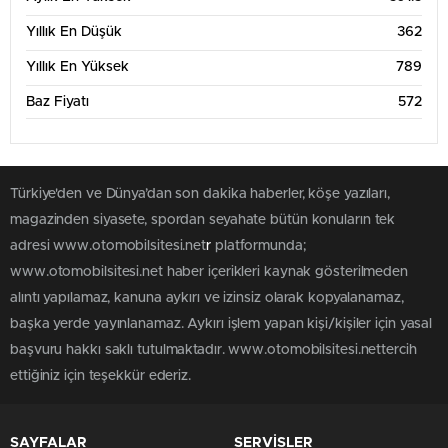
Yıllık En Düşük
362
Yıllık En Yüksek
789
Baz Fiyatı
572
Türkiye'den ve Dünya’dan son dakika haberler, köşe yazıları,
magazinden siyasete, spordan seyahate bütün konuların tek
adresi www.otomobilsitesi.net
r
platformunda;
www.otomobilsitesi.net haber içerikleri kaynak gösterilmeden
alıntı yapılamaz, kanuna aykırı ve izinsiz olarak kopyalanamaz,
başka yerde yayınlanamaz. Aykırı işlem yapan kişi/kişiler için yasal
başvuru hakkı saklı tutulmaktadır. www.otomobilsitesi.nettercih
ettiğiniz için teşekkür ederiz.
SAYFALAR
SERVİSLER