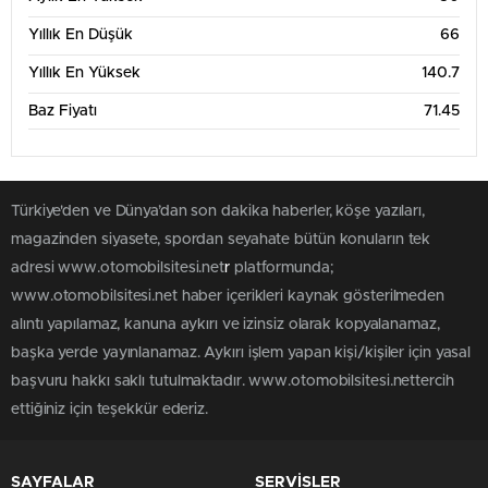
Yıllık En Düşük
66
Yıllık En Yüksek
140.7
Baz Fiyatı
71.45
Türkiye'den ve Dünya’dan son dakika haberler, köşe yazıları,
magazinden siyasete, spordan seyahate bütün konuların tek
adresi www.otomobilsitesi.net
r
platformunda;
www.otomobilsitesi.net haber içerikleri kaynak gösterilmeden
alıntı yapılamaz, kanuna aykırı ve izinsiz olarak kopyalanamaz,
başka yerde yayınlanamaz. Aykırı işlem yapan kişi/kişiler için yasal
başvuru hakkı saklı tutulmaktadır. www.otomobilsitesi.nettercih
ettiğiniz için teşekkür ederiz.
SAYFALAR
SERVİSLER