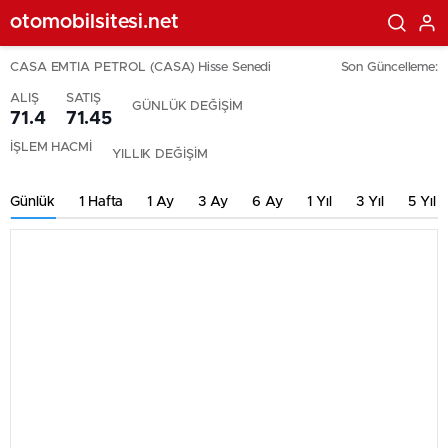
otomobilsitesi.net
CASA EMTIA PETROL (CASA) Hisse Senedi
Son Güncelleme:
ALIŞ
SATIŞ
GÜNLÜK DEĞİŞİM
71.4
71.45
İŞLEM HACMİ
YILLIK DEĞİŞİM
Günlük
1 Hafta
1 Ay
3 Ay
6 Ay
1 Yıl
3 Yıl
5 Yıl