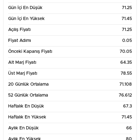
Gün İçi En Düşük
71.25
Gün İçi En Yüksek
71.45
Açılış Fiyatı
71.25
Fiyat Adımı
0.05
Önceki Kapanış Fiyatı
70.05
Alt Marj Fiyatı
64.35
Üst Marj Fiyatı
78.55
20 Günlük Ortalama
71.108
52 Günlük Ortalama
76.612
Haftalık En Düşük
67.3
Haftalık En Yüksek
71.45
Aylık En Düşük
66
Aylık En Yüksek
80