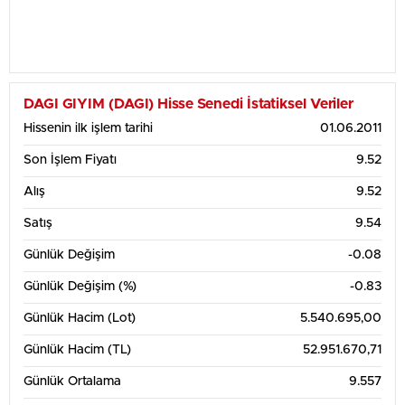
DAGI GIYIM (DAGI) Hisse Senedi İstatiksel Veriler
Hissenin ilk işlem tarihi
01.06.2011
Son İşlem Fiyatı
9.52
Alış
9.52
Satış
9.54
Günlük Değişim
-0.08
Günlük Değişim (%)
-0.83
Günlük Hacim (Lot)
5.540.695,00
Günlük Hacim (TL)
52.951.670,71
Günlük Ortalama
9.557