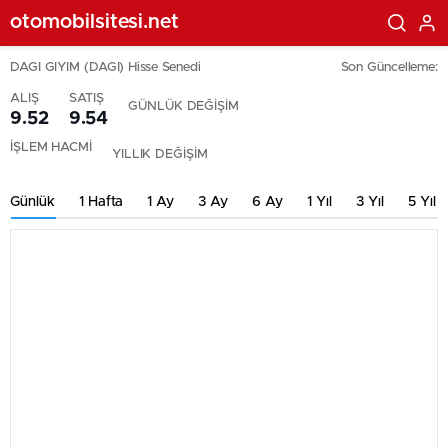
otomobilsitesi.net
DAGI GIYIM (DAGI) Hisse Senedi
Son Güncelleme:
ALIŞ
SATIŞ
GÜNLÜK DEĞİŞİM
9.52
9.54
İŞLEM HACMİ
YILLIK DEĞİŞİM
Günlük
1 Hafta
1 Ay
3 Ay
6 Ay
1 Yıl
3 Yıl
5 Yıl