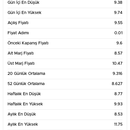
Gün İçi En Düşük
9.38
Gün İçi En Yüksek
9.74
Açılış Fiyatı
9.55
Fiyat Adımı
0.01
Önceki Kapanış Fiyatı
9.6
Alt Marj Fiyatı
8.57
Üst Marj Fiyatı
10.47
20 Günlük Ortalama
9.316
52 Günlük Ortalama
8.627
Haftalık En Düşük
8.77
Haftalık En Yüksek
9.93
Aylık En Düşük
8.53
Aylık En Yüksek
11.75