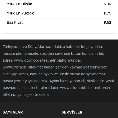
Yıllık En Düşük
5.36
Yıllık En Yüksek
11.75
Baz Fiyatı
9.52
Türkiye'den ve Dünya’dan son dakika haberler, köşe yazıları,
magazinden siyasete, spordan seyahate bütün konuların tek
adresi www.otomobilsitesi.net
r
platformunda;
www.otomobilsitesi.net haber içerikleri kaynak gösterilmeden
alıntı yapılamaz, kanuna aykırı ve izinsiz olarak kopyalanamaz,
başka yerde yayınlanamaz. Aykırı işlem yapan kişi/kişiler için yasal
başvuru hakkı saklı tutulmaktadır. www.otomobilsitesi.nettercih
ettiğiniz için teşekkür ederiz.
SAYFALAR
SERVİSLER