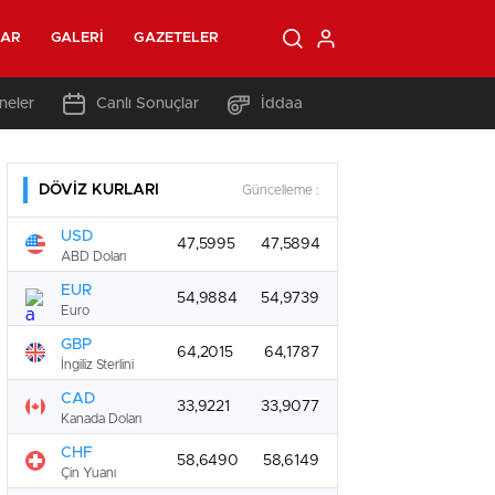
LAR
GALERI
GAZETELER
neler
Canlı Sonuçlar
İddaa
DÖVİZ KURLARI
Güncelleme :
USD
47,5995
47,5894
ABD Doları
EUR
54,9884
54,9739
Euro
GBP
64,2015
64,1787
İngiliz Sterlini
CAD
33,9221
33,9077
Kanada Doları
CHF
58,6490
58,6149
Çin Yuanı