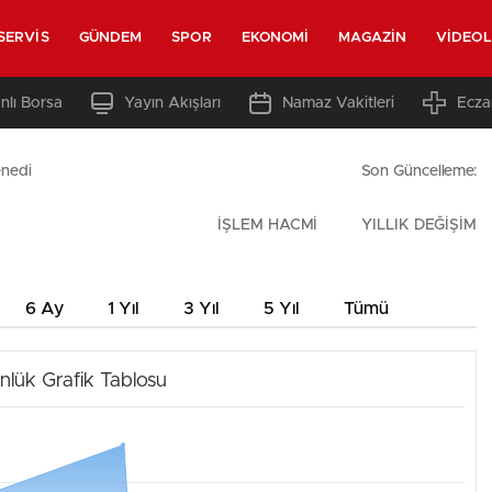
SERVIS
GÜNDEM
SPOR
EKONOMI
MAGAZIN
VIDEO
nlı Borsa
Yayın Akışları
Namaz Vakitleri
Ecza
nedi
Son Güncelleme:
İŞLEM HACMİ
YILLIK DEĞİŞİM
6 Ay
1 Yıl
3 Yıl
5 Yıl
Tümü
nlük Grafik Tablosu