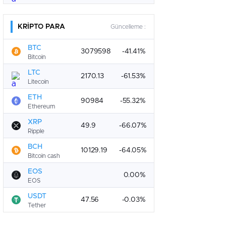
KRİPTO PARA
Güncelleme :
BTC
3079598
-41.41%
Bitcoin
LTC
2170.13
-61.53%
Litecoin
ETH
90984
-55.32%
Ethereum
XRP
49.9
-66.07%
Ripple
BCH
10129.19
-64.05%
Bitcoin cash
EOS
0.00%
EOS
USDT
47.56
-0.03%
Tether