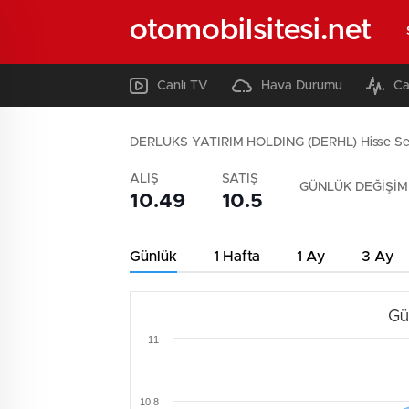
otomobilsitesi.net
Canlı TV
Hava Durumu
Ca
DERLUKS YATIRIM HOLDING (DERHL) Hisse Se
ALIŞ
SATIŞ
GÜNLÜK DEĞİŞİM
10.49
10.5
Günlük
1 Hafta
1 Ay
3 Ay
Gü
11
10.8