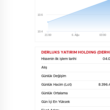
10.6
10.4
21:00
6. Ağu
03:00
DERLUKS YATIRIM HOLDING (DERHL) Hi
Hissenin ilk işlem tarihi
04.0
Alış
Günlük Değişim
Günlük Hacim (Lot)
8.396.
Günlük Ortalama
Gün İçi En Yüksek