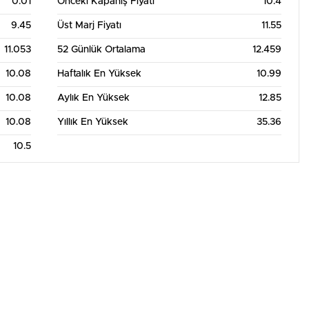
0.01
Önceki Kapanış Fiyatı
10.4
9.45
Üst Marj Fiyatı
11.55
11.053
52 Günlük Ortalama
12.459
10.08
Haftalık En Yüksek
10.99
10.08
Aylık En Yüksek
12.85
10.08
Yıllık En Yüksek
35.36
10.5