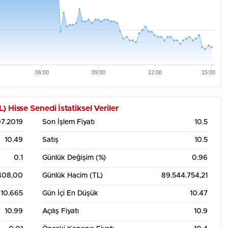
06:00
09:00
12:00
15:00
sse Senedi İstatiksel Veriler
7.2019
Son İşlem Fiyatı
10.5
10.49
Satış
10.5
0.1
Günlük Değişim (%)
0.96
408,00
Günlük Hacim (TL)
89.544.754,21
10.665
Gün İçi En Düşük
10.47
10.99
Açılış Fiyatı
10.9