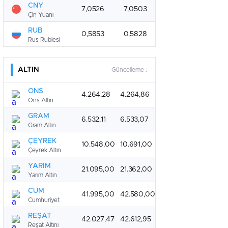
CNY
7,0526
7,0503
Çin Yuanı
RUB
0,5853
0,5828
Rus Rublesi
ALTIN
Güncelleme :
ONS
4.264,28
4.264,86
Ons Altın
GRAM
6.532,11
6.533,07
Gram Altın
ÇEYREK
10.548,00
10.691,00
Çeyrek Altın
YARIM
21.095,00
21.362,00
Yarım Altın
CUM
41.995,00
42.580,00
Cumhuriyet
REŞAT
42.027,47
42.612,95
Reşat Altını