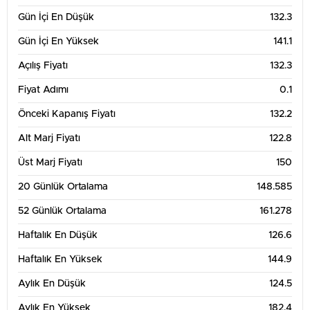
Gün İçi En Düşük
132.3
Gün İçi En Yüksek
141.1
Açılış Fiyatı
132.3
Fiyat Adımı
0.1
Önceki Kapanış Fiyatı
132.2
Alt Marj Fiyatı
122.8
Üst Marj Fiyatı
150
20 Günlük Ortalama
148.585
52 Günlük Ortalama
161.278
Haftalık En Düşük
126.6
Haftalık En Yüksek
144.9
Aylık En Düşük
124.5
Aylık En Yüksek
182.4