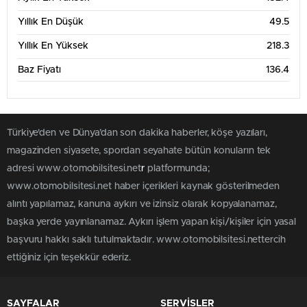
Yıllık En Düşük
49.5
Yıllık En Yüksek
218.3
Baz Fiyatı
136.4
Türkiye'den ve Dünya’dan son dakika haberler, köşe yazıları,
magazinden siyasete, spordan seyahate bütün konuların tek
adresi www.otomobilsitesi.net
r
platformunda;
www.otomobilsitesi.net haber içerikleri kaynak gösterilmeden
alıntı yapılamaz, kanuna aykırı ve izinsiz olarak kopyalanamaz,
başka yerde yayınlanamaz. Aykırı işlem yapan kişi/kişiler için yasal
başvuru hakkı saklı tutulmaktadır. www.otomobilsitesi.nettercih
ettiğiniz için teşekkür ederiz.
SAYFALAR
SERVİSLER