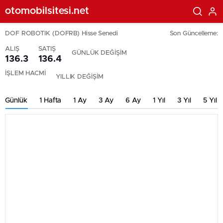
otomobilsitesi.net
DOF ROBOTIK (DOFRB) Hisse Senedi
Son Güncelleme:
ALIŞ
SATIŞ
GÜNLÜK DEĞİŞİM
136.3
136.4
İŞLEM HACMİ
YILLIK DEĞİŞİM
Günlük
1 Hafta
1 Ay
3 Ay
6 Ay
1 Yıl
3 Yıl
5 Yıl