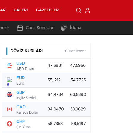
LAR
GALERI
GAZETELER
neler
Canlı Sonuçlar
İddaa
DÖVİZ KURLARI
Güncelleme :
USD
47,6931
47,5956
ABD Doları
EUR
55,1212
54,7725
Euro
GBP
64,4734
63,8390
İngiliz Sterlini
CAD
34,0470
33,9629
Kanada Doları
CHF
58,7358
58,5197
Çin Yuanı