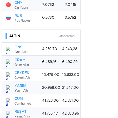
CNY
7,0762
7,0415
Çin Yuanı
RUB
0,5780
0,5752
Rus Rublesi
ALTIN
Güncelleme :
ONS
4.239,70
4.240,28
Ons Altın
GRAM
6.489,16
6.490,29
Gram Altın
ÇEYREK
10.479,00
10.633,00
Çeyrek Altın
YARIM
20.958,00
21.247,00
Yarım Altın
CUM
41.723,00
42.351,00
Cumhuriyet
REŞAT
41.755,47
42.383,95
Reşat Altını