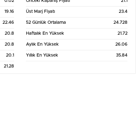
0.02
Önceki Kapanış Fiyatı
21.1
19.16
Üst Marj Fiyatı
23.4
22.46
52 Günlük Ortalama
24.728
20.8
Haftalık En Yüksek
21.72
20.8
Aylık En Yüksek
26.06
20.1
Yıllık En Yüksek
35.84
21.28