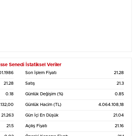
enedi İstatiksel Veriler
01.1986
Son İşlem Fiyatı
21.28
21.28
Satış
21.3
0.18
Günlük Değişim (%)
0.85
.132,00
Günlük Hacim (TL)
4.064.108,18
21.263
Gün İçi En Düşük
21.04
21.5
Açılış Fiyatı
21.16