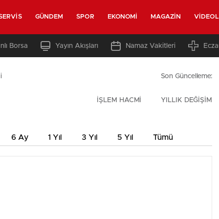
SERVIS
GÜNDEM
SPOR
EKONOMI
MAGAZIN
VIDEO
nlı Borsa
Yayın Akışları
Namaz Vakitleri
Ecza
i
Son Güncelleme:
İŞLEM HACMİ
YILLIK DEĞİŞİM
6 Ay
1 Yıl
3 Yıl
5 Yıl
Tümü