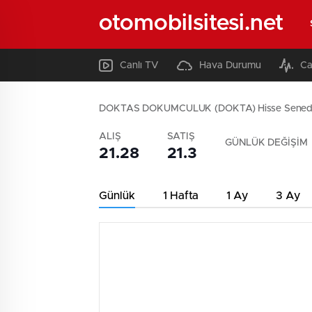
otomobilsitesi.net
Canlı TV
Hava Durumu
Ca
DOKTAS DOKUMCULUK (DOKTA) Hisse Sened
ALIŞ
SATIŞ
GÜNLÜK DEĞİŞİM
21.28
21.3
Günlük
1 Hafta
1 Ay
3 Ay