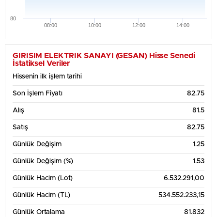
80
08:00
10:00
12:00
14:00
GIRISIM ELEKTRIK SANAYI (GESAN) Hisse Senedi
İstatiksel Veriler
Hissenin ilk işlem tarihi
Son İşlem Fiyatı
82.75
Alış
81.5
Satış
82.75
Günlük Değişim
1.25
Günlük Değişim (%)
1.53
Günlük Hacim (Lot)
6.532.291,00
Günlük Hacim (TL)
534.552.233,15
Günlük Ortalama
81.832