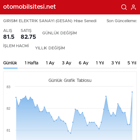
otomobilsitesi.net
GIRISIM ELEKTRIK SANAYI (GESAN) Hisse Senedi
Son Güncelleme:
ALIŞ
SATIŞ
GÜNLÜK DEĞİŞİM
81.5
82.75
İŞLEM HACMİ
YILLIK DEĞİŞİM
Günlük
1 Hafta
1 Ay
3 Ay
6 Ay
1 Yıl
3 Yıl
5 Yıl
Günlük Grafik Tablosu
83
82
81