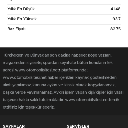
Yıllık En Düşük
41.48
Yıllık En Yüksek
93.7
Baz Fiyatı
82.75
Türkiye'den ve Dünya’dan son dakika haberler, köşe yazıları,
magazinden siyasete, spordan seyahate bütün konuların tek
adresi www.otomobilsitesi.net
r
platformunda;
www.otomobilsitesi.net haber içerikleri kaynak gösterilmeden
alıntı yapılamaz, kanuna aykırı ve izinsiz olarak kopyalanamaz,
başka yerde yayınlanamaz. Aykırı işlem yapan kişi/kişiler için yasal
başvuru hakkı saklı tutulmaktadır. www.otomobilsitesi.nettercih
ettiğiniz için teşekkür ederiz.
SAYFALAR
SERVİSLER