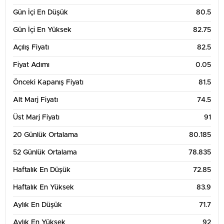
Gün İçi En Düşük
80.5
Gün İçi En Yüksek
82.75
Açılış Fiyatı
82.5
Fiyat Adımı
0.05
Önceki Kapanış Fiyatı
81.5
Alt Marj Fiyatı
74.5
Üst Marj Fiyatı
91
20 Günlük Ortalama
80.185
52 Günlük Ortalama
78.835
Haftalık En Düşük
72.85
Haftalık En Yüksek
83.9
Aylık En Düşük
71.7
Aylık En Yüksek
92