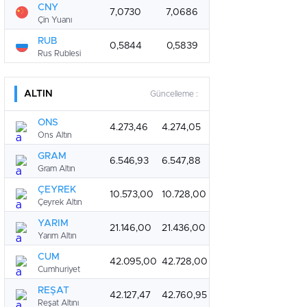
CNY
7,0730
7,0686
Çin Yuanı
RUB
0,5844
0,5839
Rus Rublesi
ALTIN
Güncelleme :
ONS
4.273,46
4.274,05
Ons Altın
GRAM
6.546,93
6.547,88
Gram Altın
ÇEYREK
10.573,00
10.728,00
Çeyrek Altın
YARIM
21.146,00
21.436,00
Yarım Altın
CUM
42.095,00
42.728,00
Cumhuriyet
REŞAT
42.127,47
42.760,95
Reşat Altını