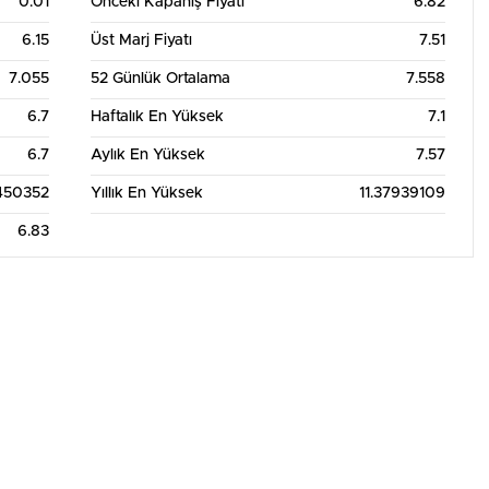
0.01
Önceki Kapanış Fiyatı
6.82
6.15
Üst Marj Fiyatı
7.51
7.055
52 Günlük Ortalama
7.558
6.7
Haftalık En Yüksek
7.1
6.7
Aylık En Yüksek
7.57
450352
Yıllık En Yüksek
11.37939109
6.83