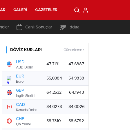
LAR
GALERI
GAZETELER
neler
Canlı Sonuçlar
İddaa
DÖVİZ KURLARI
Güncelleme :
USD
47,7131
47,6887
ABD Doları
EUR
55,0384
54,9838
Euro
GBP
64,2532
64,1943
İngiliz Sterlini
CAD
34,0273
34,0026
Kanada Doları
CHF
58,7310
58,6792
Çin Yuanı