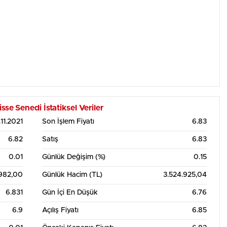
 Senedi İstatiksel Veriler
.11.2021
Son İşlem Fiyatı
6.83
6.82
Satış
6.83
0.01
Günlük Değişim (%)
0.15
.982,00
Günlük Hacim (TL)
3.524.925,04
6.831
Gün İçi En Düşük
6.76
6.9
Açılış Fiyatı
6.85