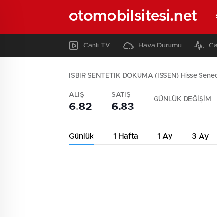
otomobilsitesi.net
Canlı TV
Hava Durumu
Ca
ISBIR SENTETIK DOKUMA (ISSEN) Hisse Sened
ALIŞ
SATIŞ
GÜNLÜK DEĞİŞİM
6.82
6.83
Günlük
1 Hafta
1 Ay
3 Ay