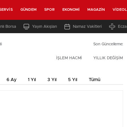
SERVIS
GÜNDEM
SPOR
EKONOMI
MAGAZIN
VIDEO
nlı Borsa
Yayın Akışları
Namaz Vakitleri
Ecza
i
Son Güncelleme:
İŞLEM HACMİ
YILLIK DEĞİŞİM
6 Ay
1 Yıl
3 Yıl
5 Yıl
Tümü