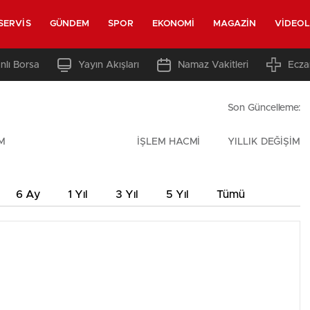
SERVIS
GÜNDEM
SPOR
EKONOMI
MAGAZIN
VIDEO
nlı Borsa
Yayın Akışları
Namaz Vakitleri
Ecza
Son Güncelleme:
M
İŞLEM HACMİ
YILLIK DEĞİŞİM
6 Ay
1 Yıl
3 Yıl
5 Yıl
Tümü