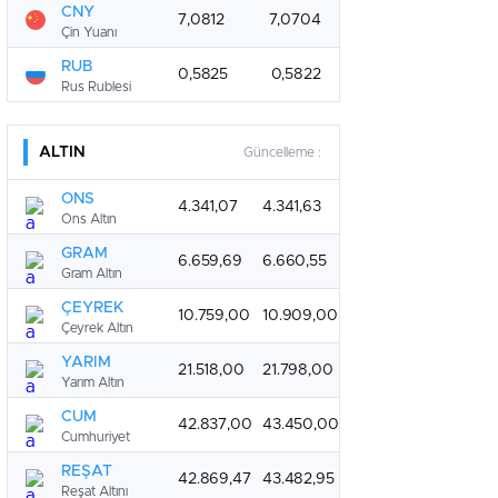
CNY
7,0812
7,0704
Çin Yuanı
RUB
0,5825
0,5822
Rus Rublesi
ALTIN
Güncelleme :
ONS
4.341,07
4.341,63
Ons Altın
GRAM
6.659,69
6.660,55
Gram Altın
ÇEYREK
10.759,00
10.909,00
Çeyrek Altın
YARIM
21.518,00
21.798,00
Yarım Altın
CUM
42.837,00
43.450,00
Cumhuriyet
REŞAT
42.869,47
43.482,95
Reşat Altını