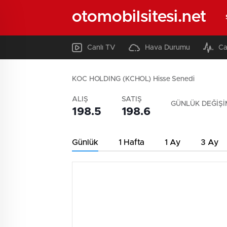
otomobilsitesi.net
Canlı TV
Hava Durumu
Ca
KOC HOLDING (KCHOL) Hisse Senedi
ALIŞ
SATIŞ
GÜNLÜK DEĞİŞİ
198.5
198.6
Günlük
1 Hafta
1 Ay
3 Ay