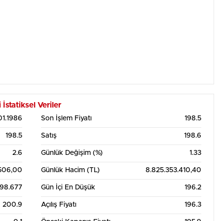
tatiksel Veriler
01.1986
Son İşlem Fiyatı
198.5
198.5
Satış
198.6
2.6
Günlük Değişim (%)
1.33
506,00
Günlük Hacim (TL)
8.825.353.410,40
198.677
Gün İçi En Düşük
196.2
200.9
Açılış Fiyatı
196.3