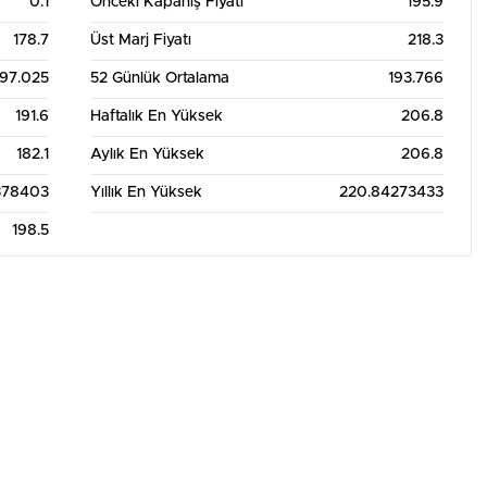
0.1
Önceki Kapanış Fiyatı
195.9
178.7
Üst Marj Fiyatı
218.3
197.025
52 Günlük Ortalama
193.766
191.6
Haftalık En Yüksek
206.8
182.1
Aylık En Yüksek
206.8
378403
Yıllık En Yüksek
220.84273433
198.5