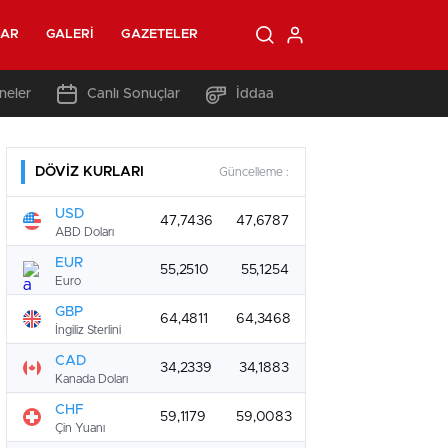
LAR
GALERI
GAZETELER
neler
Canlı Sonuçlar
İddaa
DÖVİZ KURLARI
Güncelleme :
USD
47,7436
47,6787
ABD Doları
EUR
55,2510
55,1254
Euro
GBP
64,4811
64,3468
İngiliz Sterlini
CAD
34,2339
34,1883
Kanada Doları
CHF
59,1179
59,0083
Çin Yuanı