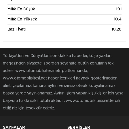
Yıllık En Düşük
1.91
Yıllık En Yüksek
10.4
Baz Fiyatı
10.28
Türkiye'den ve Dünya’dan son dakika haberler, köşe yazıları,
magazinden siyasete, spordan seyahate bütün konuların tek
adresi www.otomobilsitesi.net
r
platformunda;
www.otomobilsitesi.net haber içerikleri kaynak gösterilmeden
alıntı yapılamaz, kanuna aykırı ve izinsiz olarak kopyalanamaz,
başka yerde yayınlanamaz. Aykırı işlem yapan kişi/kişiler için yasal
başvuru hakkı saklı tutulmaktadır. www.otomobilsitesi.nettercih
ettiğiniz için teşekkür ederiz.
SAYFALAR
SERVİSLER