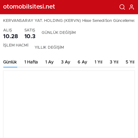
otomobilsitesi.net
KERVANSARAY YAT. HOLDING (KERVN) Hisse Senedi
Son Güncelleme:
ALIŞ
SATIŞ
GÜNLÜK DEĞİŞİM
10.28
10.3
İŞLEM HACMİ
YILLIK DEĞİŞİM
Günlük
1 Hafta
1 Ay
3 Ay
6 Ay
1 Yıl
3 Yıl
5 Yıl