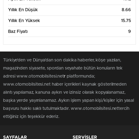
Yıllık En Düşük
8.66
Yıllık En Yüksek
15.75
Baz Fiyatı
9
Türkiye'den ve Dünya’dan son dakika haberler, köşe yazıları,
magazinden siyasete, spordan seyahate bütün konuların tek
adresi www.otomobilsitesi.net
r
platformunda;
www.otomobilsitesi.net haber içerikleri kaynak gösterilmeden
alıntı yapılamaz, kanuna aykırı ve izinsiz olarak kopyalanamaz,
başka yerde yayınlanamaz. Aykırı işlem yapan kişi/kişiler için yasal
başvuru hakkı saklı tutulmaktadır. www.otomobilsitesi.nettercih
ettiğiniz için teşekkür ederiz.
SAYFALAR
SERVİSLER