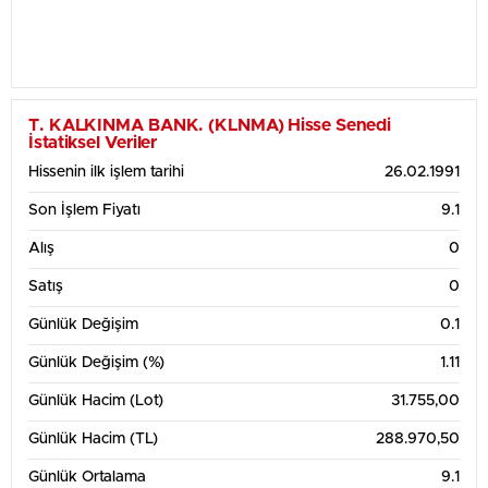
T. KALKINMA BANK. (KLNMA) Hisse Senedi
İstatiksel Veriler
Hissenin ilk işlem tarihi
26.02.1991
Son İşlem Fiyatı
9.1
Alış
0
Satış
0
Günlük Değişim
0.1
Günlük Değişim (%)
1.11
Günlük Hacim (Lot)
31.755,00
Günlük Hacim (TL)
288.970,50
Günlük Ortalama
9.1