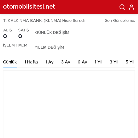
otomobilsitesi.net
T. KALKINMA BANK. (KLNMA) Hisse Senedi
Son Güncelleme:
ALIŞ
SATIŞ
GÜNLÜK DEĞİŞİM
0
0
İŞLEM HACMİ
YILLIK DEĞİŞİM
Günlük
1 Hafta
1 Ay
3 Ay
6 Ay
1 Yıl
3 Yıl
5 Yıl