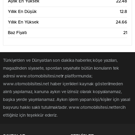
Aylık En Yüksek
22.48
Yıllık En Düşük
12.8
Yıllık En Yüksek
24.66
Baz Fiyatı
21
Türkiye'den ve Dünya’dan son dakika haberler, köşe yazıları,
magazinden siyasete, spordan seyahate bütün konuların tek
adresi www.otomobilsitesi.net
r
platformunda;
www.otomobilsitesi.net haber içerikleri kaynak gösterilmeden
alıntı yapılamaz, kanuna aykırı ve izinsiz olarak kopyalanamaz,
başka yerde yayınlanamaz. Aykırı işlem yapan kişi/kişiler için yasal
başvuru hakkı saklı tutulmaktadır. www.otomobilsitesi.nettercih
ettiğiniz için teşekkür ederiz.