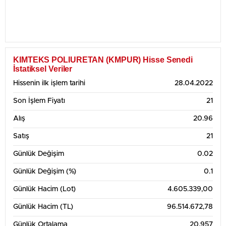
KIMTEKS POLIURETAN (KMPUR) Hisse Senedi
İstatiksel Veriler
Hissenin ilk işlem tarihi
28.04.2022
Son İşlem Fiyatı
21
Alış
20.96
Satış
21
Günlük Değişim
0.02
Günlük Değişim (%)
0.1
Günlük Hacim (Lot)
4.605.339,00
Günlük Hacim (TL)
96.514.672,78
Günlük Ortalama
20.957