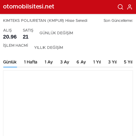
otomobilsitesi.net
KIMTEKS POLIURETAN (KMPUR) Hisse Senedi
Son Güncelleme:
ALIŞ
SATIŞ
GÜNLÜK DEĞİŞİM
20.96
21
İŞLEM HACMİ
YILLIK DEĞİŞİM
Günlük
1 Hafta
1 Ay
3 Ay
6 Ay
1 Yıl
3 Yıl
5 Yıl