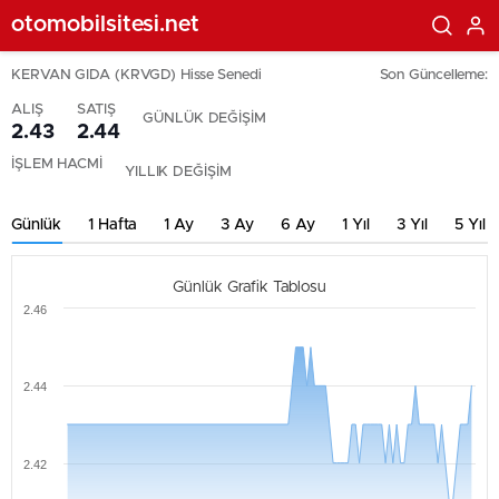
otomobilsitesi.net
KERVAN GIDA (KRVGD) Hisse Senedi
Son Güncelleme:
ALIŞ
SATIŞ
GÜNLÜK DEĞİŞİM
2.43
2.44
İŞLEM HACMİ
YILLIK DEĞİŞİM
Günlük
1 Hafta
1 Ay
3 Ay
6 Ay
1 Yıl
3 Yıl
5 Yıl
Günlük Grafik Tablosu
2.46
2.44
2.42