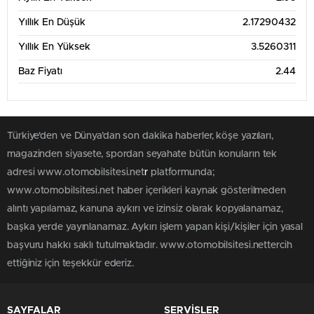
Yıllık En Düşük
2.17290432
Yıllık En Yüksek
3.5260311
Baz Fiyatı
2.44
Türkiye'den ve Dünya’dan son dakika haberler, köşe yazıları,
magazinden siyasete, spordan seyahate bütün konuların tek
adresi www.otomobilsitesi.net
r
platformunda;
www.otomobilsitesi.net haber içerikleri kaynak gösterilmeden
alıntı yapılamaz, kanuna aykırı ve izinsiz olarak kopyalanamaz,
başka yerde yayınlanamaz. Aykırı işlem yapan kişi/kişiler için yasal
başvuru hakkı saklı tutulmaktadır. www.otomobilsitesi.nettercih
ettiğiniz için teşekkür ederiz.
SAYFALAR
SERVİSLER