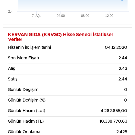
2.4
7. Ağu
04:00
08:00
12:00
KERVAN GIDA (KRVGD) Hisse Senedi İstatiksel
Veriler
Hissenin ilk işlem tarihi
04.12.2020
Son İşlem Fiyatı
2.44
Alış
2.43
Satış
2.44
Günlük Değişim
0
Günlük Değişim (%)
0
Günlük Hacim (Lot)
4.262.655,00
Günlük Hacim (TL)
10.338.770,63
Günlük Ortalama
2.425