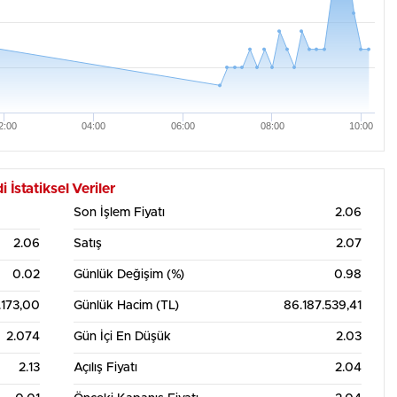
2:00
04:00
06:00
08:00
10:00
statiksel Veriler
Son İşlem Fiyatı
2.06
2.06
Satış
2.07
0.02
Günlük Değişim (%)
0.98
.173,00
Günlük Hacim (TL)
86.187.539,41
2.074
Gün İçi En Düşük
2.03
2.13
Açılış Fiyatı
2.04