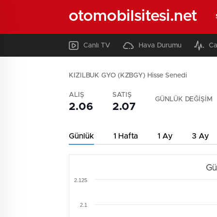
otomobilsitesi.net
Canlı TV
Hava Durumu
Ca
KIZILBUK GYO (KZBGY) Hisse Senedi
ALIŞ
SATIŞ
GÜNLÜK DEĞİŞİM
2.06
2.07
Günlük
1 Hafta
1 Ay
3 Ay
Gü
2.125
2.1