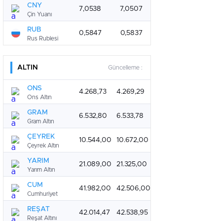
CNY
7,0538
7,0507
Çin Yuanı
RUB
0,5847
0,5837
Rus Rublesi
ALTIN
Güncelleme :
ONS
4.268,73
4.269,29
Ons Altın
GRAM
6.532,80
6.533,78
Gram Altın
ÇEYREK
10.544,00
10.672,00
Çeyrek Altın
YARIM
21.089,00
21.325,00
Yarım Altın
CUM
41.982,00
42.506,00
Cumhuriyet
REŞAT
42.014,47
42.538,95
Reşat Altını