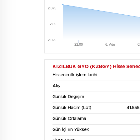
2.075
2.05
2.025
22:00
6. Ağu
0
KIZILBUK GYO (KZBGY) Hisse Senedi İ
Hissenin ilk işlem tarihi
Alış
Günlük Değişim
Günlük Hacim (Lot)
41.555
Günlük Ortalama
Gün İçi En Yüksek