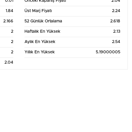
0.01
Önceki Kapanış Fiyatı
2.04
1.84
Üst Marj Fiyatı
2.24
2.166
52 Günlük Ortalama
2.618
2
Haftalık En Yüksek
2.13
2
Aylık En Yüksek
2.54
2
Yıllık En Yüksek
5.19000005
2.04