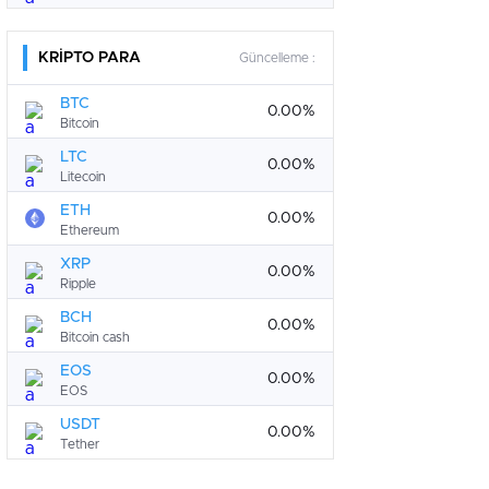
KRİPTO PARA
Güncelleme :
BTC
0.00%
Bitcoin
LTC
0.00%
Litecoin
ETH
0.00%
Ethereum
XRP
0.00%
Ripple
BCH
0.00%
Bitcoin cash
EOS
0.00%
EOS
USDT
0.00%
Tether