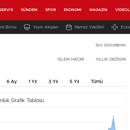
SERVIS
GÜNDEM
SPOR
EKONOMI
MAGAZIN
VIDEO
nlı Borsa
Yayın Akışları
Namaz Vakitleri
Ecza
Son Güncelleme:
İŞLEM HACMİ
YILLIK DEĞİŞİM
6 Ay
1 Yıl
3 Yıl
5 Yıl
Tümü
nlük Grafik Tablosu