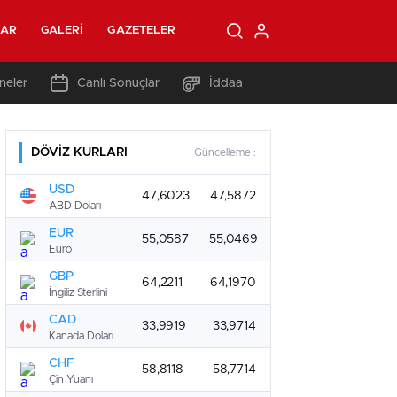
LAR
GALERI
GAZETELER
neler
Canlı Sonuçlar
İddaa
DÖVİZ KURLARI
Güncelleme :
USD
47,6023
47,5872
ABD Doları
EUR
55,0587
55,0469
Euro
GBP
64,2211
64,1970
İngiliz Sterlini
CAD
33,9919
33,9714
Kanada Doları
CHF
58,8118
58,7714
Çin Yuanı