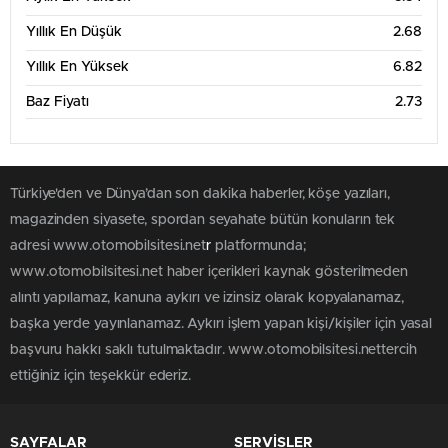
Haz '26
Tem '26
Ağu '26
Yıllık En Düşük
2.68
6 Aylık Grafik Tablosu
5
Yıllık En Yüksek
6.82
Baz Fiyatı
2.73
4
Türkiye'den ve Dünya’dan son dakika haberler, köşe yazıları,
3
magazinden siyasete, spordan seyahate bütün konuların tek
adresi www.otomobilsitesi.net
r
platformunda;
2
www.otomobilsitesi.net haber içerikleri kaynak gösterilmeden
Mar '26
May '26
Tem '26
alıntı yapılamaz, kanuna aykırı ve izinsiz olarak kopyalanamaz,
başka yerde yayınlanamaz. Aykırı işlem yapan kişi/kişiler için yasal
1 Yıllık Grafik Tablosu
7
başvuru hakkı saklı tutulmaktadır. www.otomobilsitesi.nettercih
ettiğiniz için teşekkür ederiz.
6
5
SAYFALAR
SERVİSLER