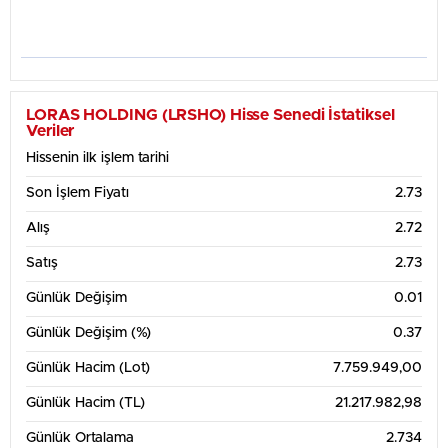
Haftalık Grafik Tablosu
2.775
LORAS HOLDING (LRSHO) Hisse Senedi İstatiksel
Veriler
Hissenin ilk işlem tarihi
2.75
Son İşlem Fiyatı
2.73
2.725
Alış
2.72
Satış
2.73
2.7
Günlük Değişim
0.01
2.675
Günlük Değişim (%)
0.37
3. Ağu
4. Ağu
5. Ağu
6. Ağu
7. Ağu
Günlük Hacim (Lot)
7.759.949,00
1 Aylık Grafik Tablosu
3.2
Günlük Hacim (TL)
21.217.982,98
Günlük Ortalama
2.734