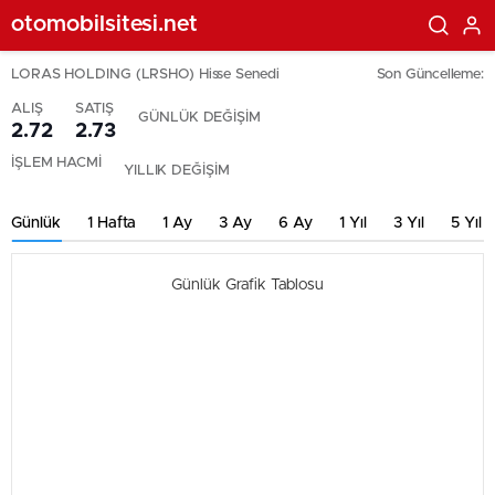
otomobilsitesi.net
LORAS HOLDING (LRSHO) Hisse Senedi
Son Güncelleme:
ALIŞ
SATIŞ
GÜNLÜK DEĞİŞİM
2.72
2.73
İŞLEM HACMİ
YILLIK DEĞİŞİM
Günlük
1 Hafta
1 Ay
3 Ay
6 Ay
1 Yıl
3 Yıl
5 Yıl
Günlük Grafik Tablosu