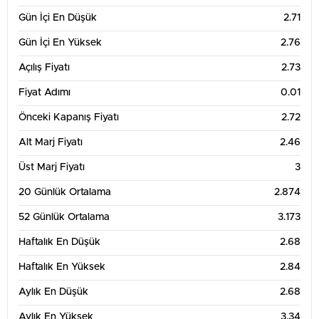
3
Gün İçi En Düşük
2.71
Gün İçi En Yüksek
2.76
2.8
Açılış Fiyatı
2.73
Fiyat Adımı
0.01
2.6
Önceki Kapanış Fiyatı
2.72
13. Tem
20. Tem
27. Tem
3. Ağu
Alt Marj Fiyatı
2.46
3 Aylık Grafik Tablosu
4
Üst Marj Fiyatı
3
20 Günlük Ortalama
2.874
3.5
52 Günlük Ortalama
3.173
Haftalık En Düşük
2.68
3
Haftalık En Yüksek
2.84
Aylık En Düşük
2.68
2.5
Aylık En Yüksek
3.34