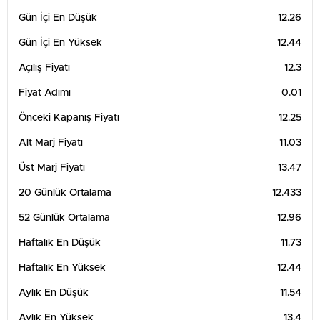
Gün İçi En Düşük
12.26
12.5
Gün İçi En Yüksek
12.44
Açılış Fiyatı
12.3
12
Fiyat Adımı
0.01
11.5
Önceki Kapanış Fiyatı
12.25
13. Tem
20. Tem
27. Tem
3. Ağu
10. Ağu
Alt Marj Fiyatı
11.03
3 Aylık Grafik Tablosu
15
Üst Marj Fiyatı
13.47
20 Günlük Ortalama
12.433
14
52 Günlük Ortalama
12.96
13
Haftalık En Düşük
11.73
Haftalık En Yüksek
12.44
12
Aylık En Düşük
11.54
11
Aylık En Yüksek
13.4