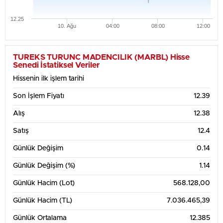
12.25
10. Ağu
04:00
08:00
12:00
Haftalık Grafik Tablosu
12.6
TUREKS TURUNC MADENCILIK (MARBL) Hisse
Senedi İstatiksel Veriler
Hissenin ilk işlem tarihi
12.4
Son İşlem Fiyatı
12.39
12.2
Alış
12.38
Satış
12.4
12
Günlük Değişim
0.14
11.8
Günlük Değişim (%)
1.14
4. Ağu
6. Ağu
8. Ağu
10. Ağu
Günlük Hacim (Lot)
568.128,00
1 Aylık Grafik Tablosu
13.5
Günlük Hacim (TL)
7.036.465,39
Günlük Ortalama
12.385
13