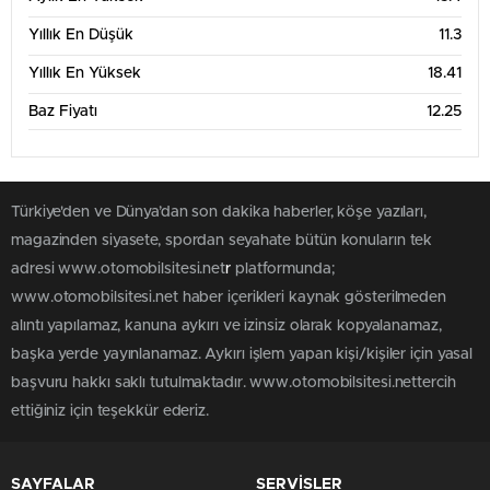
Haz '26
Tem '26
Ağu '26
Yıllık En Düşük
11.3
6 Aylık Grafik Tablosu
15
Yıllık En Yüksek
18.41
Baz Fiyatı
12.25
14
13
Türkiye'den ve Dünya’dan son dakika haberler, köşe yazıları,
12
magazinden siyasete, spordan seyahate bütün konuların tek
adresi www.otomobilsitesi.net
r
platformunda;
11
www.otomobilsitesi.net haber içerikleri kaynak gösterilmeden
Mar '26
May '26
Tem '26
alıntı yapılamaz, kanuna aykırı ve izinsiz olarak kopyalanamaz,
başka yerde yayınlanamaz. Aykırı işlem yapan kişi/kişiler için yasal
1 Yıllık Grafik Tablosu
20
başvuru hakkı saklı tutulmaktadır. www.otomobilsitesi.nettercih
ettiğiniz için teşekkür ederiz.
18
16
SAYFALAR
SERVİSLER