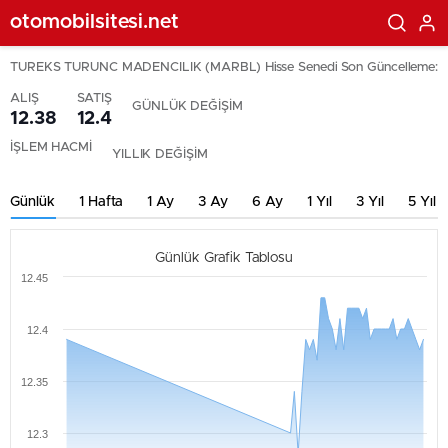
otomobilsitesi.net
TUREKS TURUNC MADENCILIK (MARBL) Hisse Senedi
Son Güncelleme:
ALIŞ
SATIŞ
GÜNLÜK DEĞİŞİM
12.38
12.4
İŞLEM HACMİ
YILLIK DEĞİŞİM
Günlük
1 Hafta
1 Ay
3 Ay
6 Ay
1 Yıl
3 Yıl
5 Yıl
Günlük Grafik Tablosu
12.45
12.4
12.35
12.3