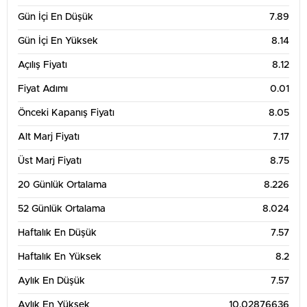
Gün İçi En Düşük
7.89
Gün İçi En Yüksek
8.14
Açılış Fiyatı
8.12
Fiyat Adımı
0.01
Önceki Kapanış Fiyatı
8.05
Alt Marj Fiyatı
7.17
Üst Marj Fiyatı
8.75
20 Günlük Ortalama
8.226
52 Günlük Ortalama
8.024
Haftalık En Düşük
7.57
Haftalık En Yüksek
8.2
Aylık En Düşük
7.57
Aylık En Yüksek
10.02876636