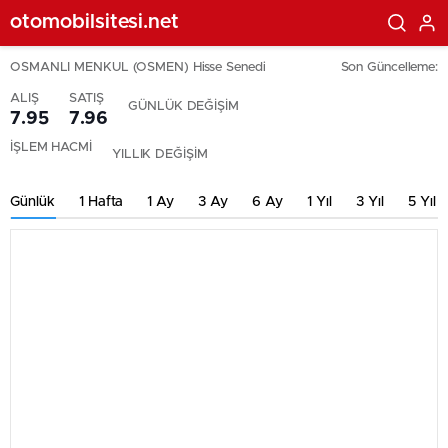
otomobilsitesi.net
OSMANLI MENKUL (OSMEN) Hisse Senedi
Son Güncelleme:
ALIŞ
SATIŞ
GÜNLÜK DEĞİŞİM
7.95
7.96
İŞLEM HACMİ
YILLIK DEĞİŞİM
Günlük
1 Hafta
1 Ay
3 Ay
6 Ay
1 Yıl
3 Yıl
5 Yıl