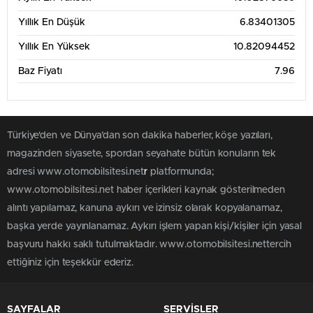
Yıllık En Düşük
6.83401305
Yıllık En Yüksek
10.82094452
Baz Fiyatı
7.96
Türkiye'den ve Dünya’dan son dakika haberler, köşe yazıları,
magazinden siyasete, spordan seyahate bütün konuların tek
adresi www.otomobilsitesi.net
r
platformunda;
www.otomobilsitesi.net haber içerikleri kaynak gösterilmeden
alıntı yapılamaz, kanuna aykırı ve izinsiz olarak kopyalanamaz,
başka yerde yayınlanamaz. Aykırı işlem yapan kişi/kişiler için yasal
başvuru hakkı saklı tutulmaktadır. www.otomobilsitesi.nettercih
ettiğiniz için teşekkür ederiz.
SAYFALAR
SERVİSLER