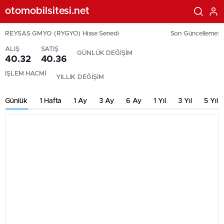
otomobilsitesi.net
REYSAS GMYO (RYGYO) Hisse Senedi
Son Güncelleme:
ALIŞ
SATIŞ
GÜNLÜK DEĞİŞİM
40.32
40.36
İŞLEM HACMİ
YILLIK DEĞİŞİM
Günlük
1 Hafta
1 Ay
3 Ay
6 Ay
1 Yıl
3 Yıl
5 Yıl