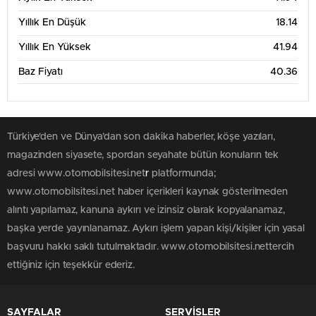
Yıllık En Düşük
18.14
Yıllık En Yüksek
41.94
Baz Fiyatı
40.36
Türkiye'den ve Dünya’dan son dakika haberler, köşe yazıları,
magazinden siyasete, spordan seyahate bütün konuların tek
adresi www.otomobilsitesi.net
r
platformunda;
www.otomobilsitesi.net haber içerikleri kaynak gösterilmeden
alıntı yapılamaz, kanuna aykırı ve izinsiz olarak kopyalanamaz,
başka yerde yayınlanamaz. Aykırı işlem yapan kişi/kişiler için yasal
başvuru hakkı saklı tutulmaktadır. www.otomobilsitesi.nettercih
ettiğiniz için teşekkür ederiz.
SAYFALAR
SERVİSLER