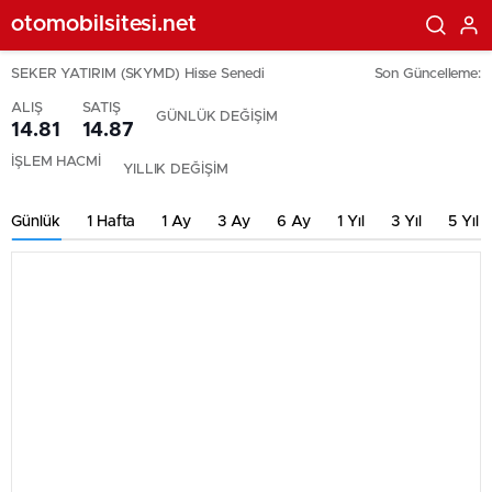
otomobilsitesi.net
SEKER YATIRIM (SKYMD) Hisse Senedi
Son Güncelleme:
ALIŞ
SATIŞ
GÜNLÜK DEĞİŞİM
14.81
14.87
İŞLEM HACMİ
YILLIK DEĞİŞİM
Günlük
1 Hafta
1 Ay
3 Ay
6 Ay
1 Yıl
3 Yıl
5 Yıl