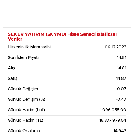
SEKER YATIRIM (SKYMD) Hisse Senedi İstatiksel
Veriler
Hissenin ilk işlem tarihi
06.12.2023
Son İşlem Fiyatı
14.81
Alış
14.81
Satış
14.87
Günlük Değişim
-0.07
Günlük Değişim (%)
-0.47
Günlük Hacim (Lot)
1.096.055,00
Günlük Hacim (TL)
16.377.979,54
Günlük Ortalama
14.943