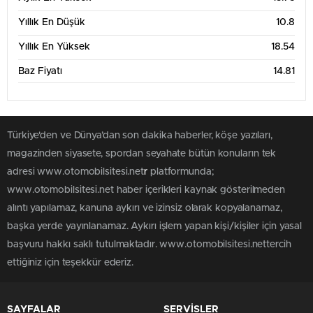
Yıllık En Düşük
10.8
Yıllık En Yüksek
18.54
Baz Fiyatı
14.81
Türkiye'den ve Dünya’dan son dakika haberler, köşe yazıları,
magazinden siyasete, spordan seyahate bütün konuların tek
adresi www.otomobilsitesi.net
r
platformunda;
www.otomobilsitesi.net haber içerikleri kaynak gösterilmeden
alıntı yapılamaz, kanuna aykırı ve izinsiz olarak kopyalanamaz,
başka yerde yayınlanamaz. Aykırı işlem yapan kişi/kişiler için yasal
başvuru hakkı saklı tutulmaktadır. www.otomobilsitesi.nettercih
ettiğiniz için teşekkür ederiz.
SAYFALAR
SERVİSLER