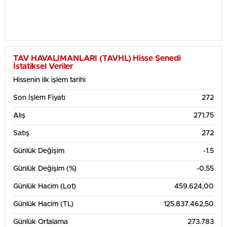
TAV HAVALIMANLARI (TAVHL) Hisse Senedi
İstatiksel Veriler
Hissenin ilk işlem tarihi
Son İşlem Fiyatı
272
Alış
271.75
Satış
272
Günlük Değişim
-1.5
Günlük Değişim (%)
-0.55
Günlük Hacim (Lot)
459.624,00
Günlük Hacim (TL)
125.837.462,50
Günlük Ortalama
273.783