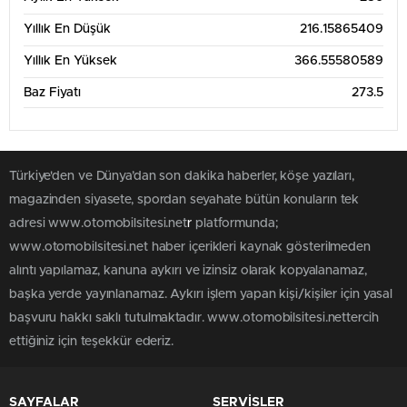
Yıllık En Düşük
216.15865409
Yıllık En Yüksek
366.55580589
Baz Fiyatı
273.5
Türkiye'den ve Dünya’dan son dakika haberler, köşe yazıları,
magazinden siyasete, spordan seyahate bütün konuların tek
adresi www.otomobilsitesi.net
r
platformunda;
www.otomobilsitesi.net haber içerikleri kaynak gösterilmeden
alıntı yapılamaz, kanuna aykırı ve izinsiz olarak kopyalanamaz,
başka yerde yayınlanamaz. Aykırı işlem yapan kişi/kişiler için yasal
başvuru hakkı saklı tutulmaktadır. www.otomobilsitesi.nettercih
ettiğiniz için teşekkür ederiz.
SAYFALAR
SERVİSLER