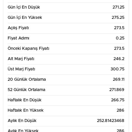
Gün İçi En Düşük
271.25
Gün İçi En Yüksek
275.25
Açılış Fiyatı
273.5
Fiyat Adımı
0.25
Önceki Kapanış Fiyatı
273.5
Alt Marj Fiyatı
246.2
Üst Marj Fiyatı
300.75
20 Günlük Ortalama
269.11
52 Günlük Ortalama
271.869
Haftalık En Düşük
266.75
Haftalık En Yüksek
286
Aylık En Düşük
252.81423468
Aylık En Yüksek
286