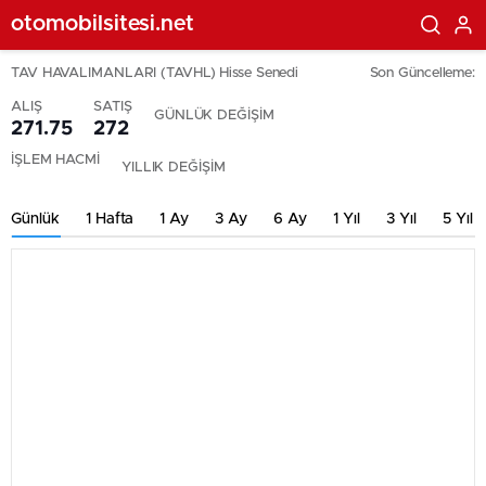
otomobilsitesi.net
TAV HAVALIMANLARI (TAVHL) Hisse Senedi
Son Güncelleme:
ALIŞ
SATIŞ
GÜNLÜK DEĞİŞİM
271.75
272
İŞLEM HACMİ
YILLIK DEĞİŞİM
Günlük
1 Hafta
1 Ay
3 Ay
6 Ay
1 Yıl
3 Yıl
5 Yıl