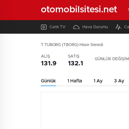
otomobilsitesi.net
Canlı TV
Hava Durumu
Ca
T.TUBORG (TBORG) Hisse Senedi
ALIŞ
SATIŞ
GÜNLÜK DEĞİŞİM
131.9
132.1
Günlük
1 Hafta
1 Ay
3 Ay