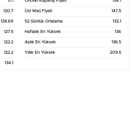
0.1
Önceki Kapanış Fiyatı
134.1
120.7
Üst Marj Fiyatı
147.5
128.69
52 Günlük Ortalama
132.1
127.5
Haftalık En Yüksek
136
122.2
Aylık En Yüksek
136.5
122.2
Yıllık En Yüksek
209.5
134.1