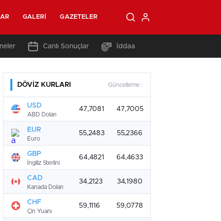
LAR
GALERI
GAZETELER
neler
Canlı Sonuçlar
İddaa
DÖVİZ KURLARI
Güncelleme :
USD
47,7081
47,7005
ABD Doları
EUR
55,2483
55,2366
Euro
GBP
64,4821
64,4633
İngiliz Sterlini
CAD
34,2123
34,1980
Kanada Doları
CHF
59,1116
59,0778
Çin Yuanı