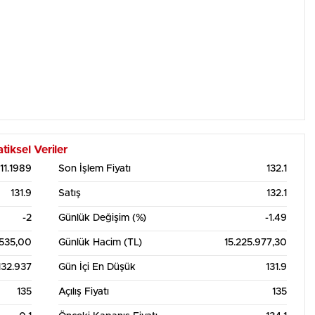
iksel Veriler
11.1989
Son İşlem Fiyatı
132.1
131.9
Satış
132.1
-2
Günlük Değişim (%)
-1.49
.535,00
Günlük Hacim (TL)
15.225.977,30
132.937
Gün İçi En Düşük
131.9
135
Açılış Fiyatı
135