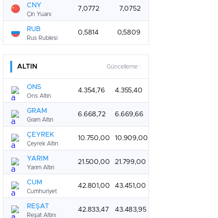
CNY
7,0772
7,0752
Çin Yuanı
RUB
0,5814
0,5809
Rus Rublesi
ALTIN
Güncelleme :
ONS
4.354,76
4.355,40
Ons Altın
GRAM
6.668,72
6.669,66
Gram Altın
ÇEYREK
10.750,00
10.909,00
Çeyrek Altın
YARIM
21.500,00
21.799,00
Yarım Altın
CUM
42.801,00
43.451,00
Cumhuriyet
REŞAT
42.833,47
43.483,95
Reşat Altını