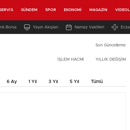
SERVIS
GÜNDEM
SPOR
EKONOMI
MAGAZIN
VIDEO
nlı Borsa
Yayın Akışları
Namaz Vakitleri
Ecza
Son Güncelleme:
İŞLEM HACMİ
YILLIK DEĞİŞİM
6 Ay
1 Yıl
3 Yıl
5 Yıl
Tümü