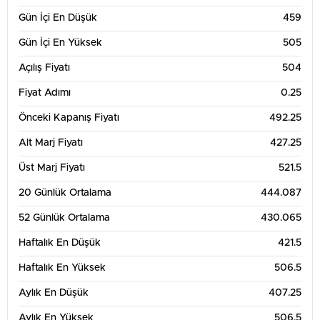
Gün İçi En Düşük
459
Gün İçi En Yüksek
505
Açılış Fiyatı
504
Fiyat Adımı
0.25
Önceki Kapanış Fiyatı
492.25
Alt Marj Fiyatı
427.25
Üst Marj Fiyatı
521.5
20 Günlük Ortalama
444.087
52 Günlük Ortalama
430.065
Haftalık En Düşük
421.5
Haftalık En Yüksek
506.5
Aylık En Düşük
407.25
Aylık En Yüksek
506.5