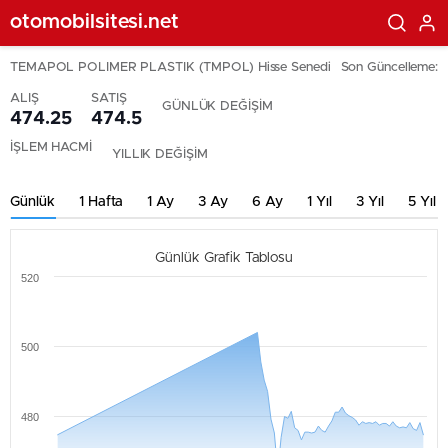
otomobilsitesi.net
TEMAPOL POLIMER PLASTIK (TMPOL) Hisse Senedi
Son Güncelleme:
ALIŞ
SATIŞ
GÜNLÜK DEĞİŞİM
474.25
474.5
İŞLEM HACMİ
YILLIK DEĞİŞİM
Günlük
1 Hafta
1 Ay
3 Ay
6 Ay
1 Yıl
3 Yıl
5 Yıl
Günlük Grafik Tablosu
520
500
480