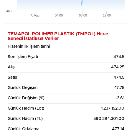
460
7. Ağu
04:00
08:00
12:00
TEMAPOL POLIMER PLASTIK (TMPOL) Hisse
Senedi İstatiksel Veriler
Hissenin ilk işlem tarihi
Son İşlem Fiyatı
474.5
Alış
474.25
Satış
474.5
Günlük Değişim
-17.75
Günlük Değişim (%)
-3.61
Günlük Hacim (Lot)
1.237.152,00
Günlük Hacim (TL)
590.294.301,00
Günlük Ortalama
477.14