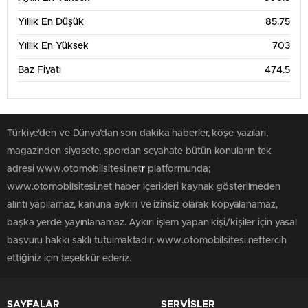
Yıllık En Düşük
85.75
Yıllık En Yüksek
703
Baz Fiyatı
474.5
Türkiye'den ve Dünya’dan son dakika haberler, köşe yazıları,
magazinden siyasete, spordan seyahate bütün konuların tek
adresi www.otomobilsitesi.net
r
platformunda;
www.otomobilsitesi.net haber içerikleri kaynak gösterilmeden
alıntı yapılamaz, kanuna aykırı ve izinsiz olarak kopyalanamaz,
başka yerde yayınlanamaz. Aykırı işlem yapan kişi/kişiler için yasal
başvuru hakkı saklı tutulmaktadır. www.otomobilsitesi.nettercih
ettiğiniz için teşekkür ederiz.
SAYFALAR
SERVİSLER