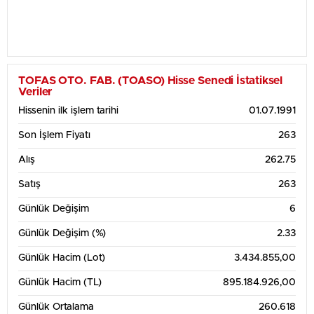
TOFAS OTO. FAB. (TOASO) Hisse Senedi İstatiksel
Veriler
Hissenin ilk işlem tarihi
01.07.1991
Son İşlem Fiyatı
263
Alış
262.75
Satış
263
Günlük Değişim
6
Günlük Değişim (%)
2.33
Günlük Hacim (Lot)
3.434.855,00
Günlük Hacim (TL)
895.184.926,00
Günlük Ortalama
260.618