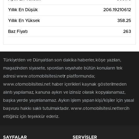
Yıllık En Düşük
206.19210612
Yıllık En Yüksek
358.25
Baz Fiyatı
263
Türkiye'den ve Dünya’dan son dakika haberler, köşe yazıları,
magazinden siyasete, spordan seyahate bütün konuların tek
adresi www.otomobilsitesi.net
r
platformunda;
www.otomobilsitesi.net haber içerikleri kaynak gösterilmeden
alıntı yapılamaz, kanuna aykırı ve izinsiz olarak kopyalanamaz,
başka yerde yayınlanamaz. Aykırı işlem yapan kişi/kişiler için yasal
başvuru hakkı saklı tutulmaktadır. www.otomobilsitesi.nettercih
ettiğiniz için teşekkür ederiz.
SAYFALAR
SERVİSLER