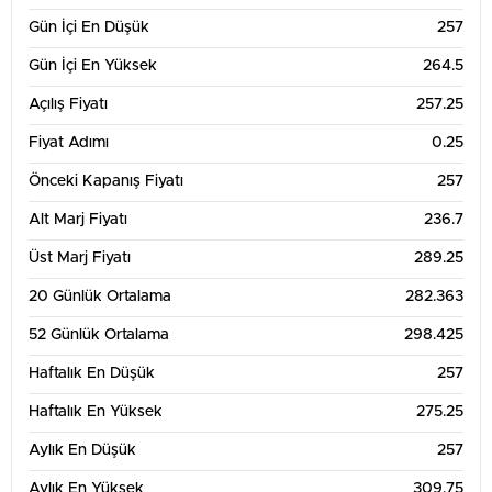
Gün İçi En Düşük
257
Gün İçi En Yüksek
264.5
Açılış Fiyatı
257.25
Fiyat Adımı
0.25
Önceki Kapanış Fiyatı
257
Alt Marj Fiyatı
236.7
Üst Marj Fiyatı
289.25
20 Günlük Ortalama
282.363
52 Günlük Ortalama
298.425
Haftalık En Düşük
257
Haftalık En Yüksek
275.25
Aylık En Düşük
257
Aylık En Yüksek
309.75