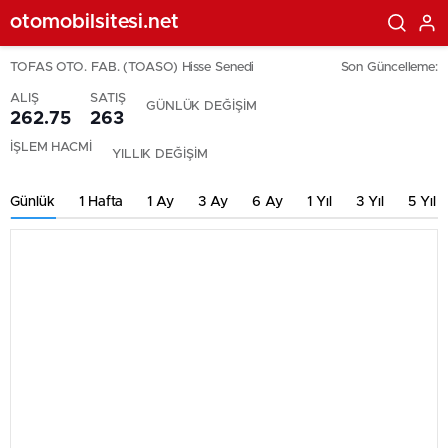
otomobilsitesi.net
TOFAS OTO. FAB. (TOASO) Hisse Senedi
Son Güncelleme:
ALIŞ
SATIŞ
GÜNLÜK DEĞİŞİM
262.75
263
İŞLEM HACMİ
YILLIK DEĞİŞİM
Günlük
1 Hafta
1 Ay
3 Ay
6 Ay
1 Yıl
3 Yıl
5 Yıl