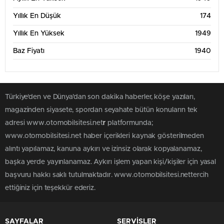
Yıllık En Düşük
174
Yıllık En Yüksek
1949
Baz Fiyatı
1940
Türkiye'den ve Dünya’dan son dakika haberler, köşe yazıları,
magazinden siyasete, spordan seyahate bütün konuların tek
adresi www.otomobilsitesi.net
r
platformunda;
www.otomobilsitesi.net haber içerikleri kaynak gösterilmeden
alıntı yapılamaz, kanuna aykırı ve izinsiz olarak kopyalanamaz,
başka yerde yayınlanamaz. Aykırı işlem yapan kişi/kişiler için yasal
başvuru hakkı saklı tutulmaktadır. www.otomobilsitesi.nettercih
ettiğiniz için teşekkür ederiz.
SAYFALAR
SERVİSLER