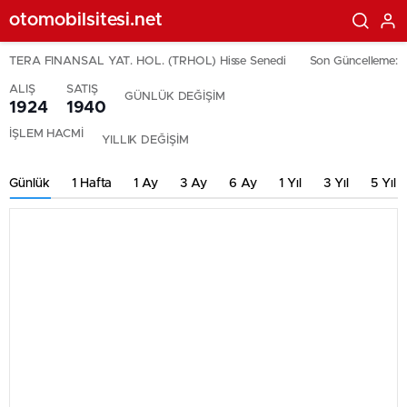
otomobilsitesi.net
TERA FINANSAL YAT. HOL. (TRHOL) Hisse Senedi
Son Güncelleme:
ALIŞ
SATIŞ
GÜNLÜK DEĞİŞİM
1924
1940
İŞLEM HACMİ
YILLIK DEĞİŞİM
Günlük
1 Hafta
1 Ay
3 Ay
6 Ay
1 Yıl
3 Yıl
5 Yıl