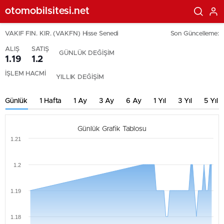
otomobilsitesi.net
VAKIF FIN. KIR. (VAKFN) Hisse Senedi
Son Güncelleme:
ALIŞ
SATIŞ
GÜNLÜK DEĞİŞİM
1.19
1.2
İŞLEM HACMİ
YILLIK DEĞİŞİM
Günlük
1 Hafta
1 Ay
3 Ay
6 Ay
1 Yıl
3 Yıl
5 Yıl
Günlük Grafik Tablosu
1.21
1.2
1.19
1.18