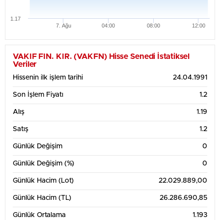
1.17
7. Ağu
04:00
08:00
12:00
Haftalık Grafik Tablosu
1.22
VAKIF FIN. KIR. (VAKFN) Hisse Senedi İstatiksel
Veriler
1.21
Hissenin ilk işlem tarihi
24.04.1991
Son İşlem Fiyatı
1.2
1.2
Alış
1.19
1.19
Satış
1.2
1.18
Günlük Değişim
0
1.17
Günlük Değişim (%)
0
3. Ağu
4. Ağu
5. Ağu
6. Ağu
7. Ağu
Günlük Hacim (Lot)
22.029.889,00
1 Aylık Grafik Tablosu
1.35
Günlük Hacim (TL)
26.286.690,85
Günlük Ortalama
1.193
1.3