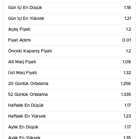
Gün İçi En Düşük
1.18
1.25
Gün İçi En Yüksek
1.21
Açılış Fiyatı
1.2
1.2
Fiyat Adımı
0.01
1.15
Önceki Kapanış Fiyatı
1.2
13. Tem
20. Tem
27. Tem
3. Ağu
Alt Marj Fiyatı
1.08
3 Aylık Grafik Tablosu
1.8
Üst Marj Fiyatı
1.32
20 Günlük Ortalama
1.256
1.6
52 Günlük Ortalama
1.335
1.4
Haftalık En Düşük
1.17
Haftalık En Yüksek
1.23
1.2
Aylık En Düşük
1.17
1
Aylık En Yüksek
1.35