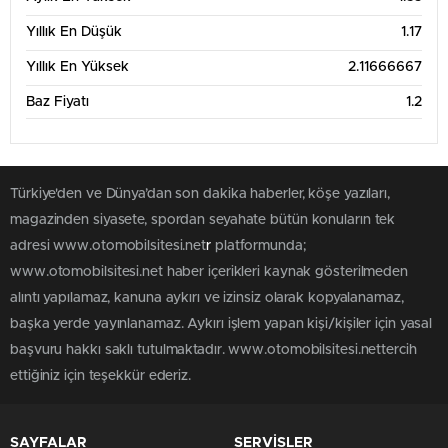
Haz '26
Tem '26
Ağu '26
Yıllık En Düşük
1.17
6 Aylık Grafik Tablosu
2
Yıllık En Yüksek
2.11666667
Baz Fiyatı
1.2
1.75
1.5
Türkiye'den ve Dünya’dan son dakika haberler, köşe yazıları,
1.25
magazinden siyasete, spordan seyahate bütün konuların tek
adresi www.otomobilsitesi.net
r
platformunda;
1
www.otomobilsitesi.net haber içerikleri kaynak gösterilmeden
Mar '26
May '26
Tem '26
alıntı yapılamaz, kanuna aykırı ve izinsiz olarak kopyalanamaz,
başka yerde yayınlanamaz. Aykırı işlem yapan kişi/kişiler için yasal
1 Yıllık Grafik Tablosu
2.25
başvuru hakkı saklı tutulmaktadır. www.otomobilsitesi.nettercih
ettiğiniz için teşekkür ederiz.
2
1.75
SAYFALAR
SERVİSLER