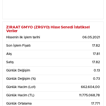
ZIRAAT GMYO (ZRGYO) Hisse Senedi İstatiksel
Veriler
Hissenin ilk işlem tarihi
06.05.2021
Son İşlem Fiyatı
17.82
Alış
17.81
Satış
17.82
Günlük Değişim
0.13
Günlük Değişim (%)
0.73
Günlük Hacim (Lot)
662.604,00
Günlük Hacim (TL)
11.775.068,78
Günlük Ortalama
17.771