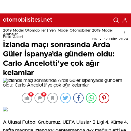
otomobilsitesi.net
2019 Model Otomobiller | Yeni Model Otomobiller 2019 Model
Arabalar
Foto Galeri
116
17 Ekim 2024
İzlanda maçı sonrasında Arda
Güler İspanya’da gündem oldu:
Carlo Ancelotti’ye çok ağır
kelamlar
0
0
A Ulusal Futbol Grubumuz, UEFA Uluslar B Ligi 4. Küme 4.
hafta maçında İzlanda’yı deplasmanda 4-2 mağlup etti ve