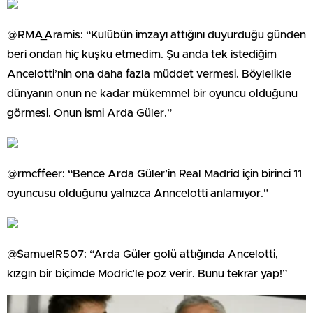
@RMA_Aramis: “Kulübün imzayı attığını duyurduğu günden
beri ondan hiç kuşku etmedim. Şu anda tek istediğim
Ancelotti’nin ona daha fazla müddet vermesi. Böylelikle
dünyanın onun ne kadar mükemmel bir oyuncu olduğunu
görmesi. Onun ismi Arda Güler.”
@rmcffeer: “Bence Arda Güler’in Real Madrid için birinci 11
oyuncusu olduğunu yalnızca Anncelotti anlamıyor.”
@SamuelR507: “Arda Güler golü attığında Ancelotti,
kızgın bir biçimde Modric’le poz verir. Bunu tekrar yap!”