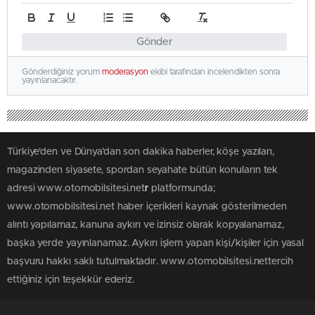
Gönder
Gönderdiğiniz yorum
moderasyon
ekibi tarafından incelendikten sonra
yayınlanacaktır.
Türkiye'den ve Dünya’dan son dakika haberler, köşe yazıları,
magazinden siyasete, spordan seyahate bütün konuların tek
adresi www.otomobilsitesi.net
r
platformunda;
www.otomobilsitesi.net haber içerikleri kaynak gösterilmeden
alıntı yapılamaz, kanuna aykırı ve izinsiz olarak kopyalanamaz,
başka yerde yayınlanamaz. Aykırı işlem yapan kişi/kişiler için yasal
başvuru hakkı saklı tutulmaktadır. www.otomobilsitesi.nettercih
ettiğiniz için teşekkür ederiz.