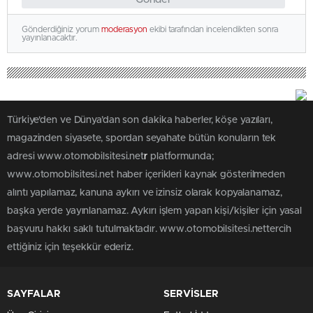
Gönderdiğiniz yorum
moderasyon
ekibi tarafından incelendikten sonra
yayınlanacaktır.
Türkiye'den ve Dünya’dan son dakika haberler, köşe yazıları,
magazinden siyasete, spordan seyahate bütün konuların tek
adresi www.otomobilsitesi.net
r
platformunda;
www.otomobilsitesi.net haber içerikleri kaynak gösterilmeden
alıntı yapılamaz, kanuna aykırı ve izinsiz olarak kopyalanamaz,
başka yerde yayınlanamaz. Aykırı işlem yapan kişi/kişiler için yasal
başvuru hakkı saklı tutulmaktadır. www.otomobilsitesi.nettercih
ettiğiniz için teşekkür ederiz.
SAYFALAR
SERVİSLER