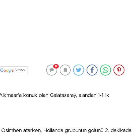
0
News
kmaar’a konuk olan Galatasaray, alandan 1-1’lik
r Osimhen atarken, Hollanda grubunun golünü 2. dakikada