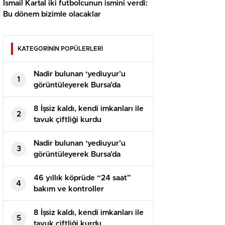
İsmail Kartal iki futbolcunun ismini verdi:
Bu dönem bizimle olacaklar
KATEGORİNİN POPÜLERLERİ
Nadir bulunan ‘yediuyur’u
1
görüntüleyerek Bursa’da
yaşadığını ispatladı
8 İşsiz kaldı, kendi imkanları ile
2
tavuk çiftliği kurdu
Nadir bulunan ‘yediuyur’u
3
görüntüleyerek Bursa’da
yaşadığını ispatladı
46 yıllık köprüde “24 saat”
4
bakım ve kontroller
8 İşsiz kaldı, kendi imkanları ile
5
tavuk çiftliği kurdu