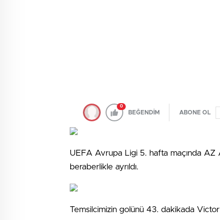
0
BEĞENDİM
ABONE OL
UEFA Avrupa Ligi 5. hafta maçında AZ Al
beraberlikle ayrıldı.
Temsilcimizin golünü 43. dakikada Victo