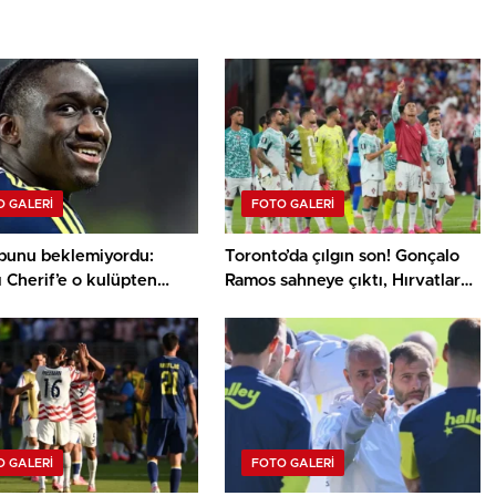
 GALERI
FOTO GALERI
bunu beklemiyordu:
Toronto’da çılgın son! Gonçalo
ı Cherif’e o kulüpten
Ramos sahneye çıktı, Hırvatlar
ransfer teklifi!
son saniyede yıkıldı
 GALERI
FOTO GALERI