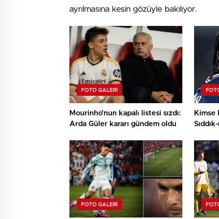
ayrılmasına kesin gözüyle bakılıyor.
FOTO GALERI
FOTO
Mourinho’nun kapalı listesi sızdı:
Kimse 
Arda Güler kararı gündem oldu
Sıddık-
resmi t
FOTO GALERI
FOTO