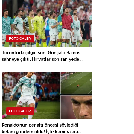
FOTO GALERI
Toronto’da çılgın son! Gonçalo Ramos
sahneye çıktı, Hırvatlar son saniyede
yıkıldı
FOTO GALERI
Ronaldo’nun penaltı öncesi söylediği
kelam gündem oldu! İşte kameralara