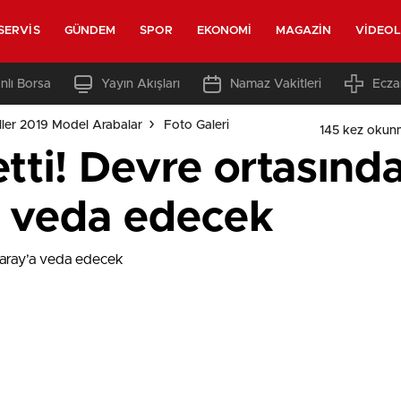
SERVIS
GÜNDEM
SPOR
EKONOMI
MAGAZIN
VIDEO
nlı Borsa
Yayın Akışları
Namaz Vakitleri
Ecza
ler 2019 Model Arabalar
Foto Galeri
145 kez okun
etti! Devre ortasınd
a veda edecek