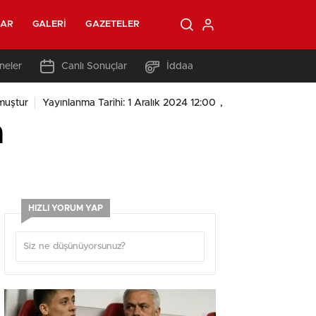
LAR
GALERI
GAZETELER
neler
Canlı Sonuçlar
İddaa
,
muştur
Yayınlanma Tarihi: 1 Aralık 2024 12:00
a
HIZLI YORUM YAP