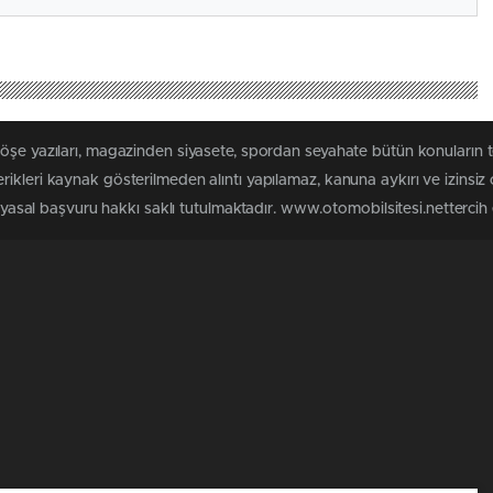
köşe yazıları, magazinden siyasete, spordan seyahate bütün konuların 
ikleri kaynak gösterilmeden alıntı yapılamaz, kanuna aykırı ve izinsi
n yasal başvuru hakkı saklı tutulmaktadır. www.otomobilsitesi.nettercih e