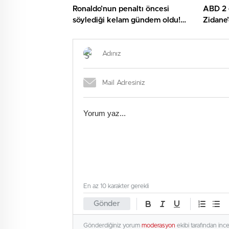
Ronaldo’nun penaltı öncesi
ABD 2 g
söylediği kelam gündem oldu!
Zidane
İşte kameralara yansıyan o
Kupası’
görüntü…
En az 10 karakter gerekli
Gönder
Gönderdiğiniz yorum
moderasyon
ekibi tarafından inc