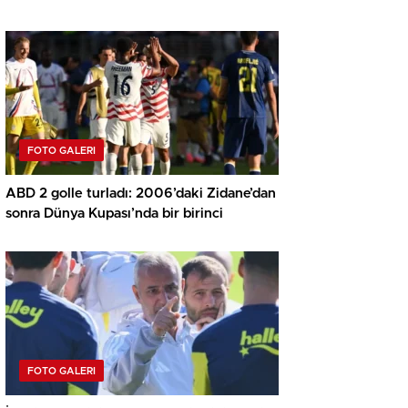
yansıyan o görüntü…
FOTO GALERI
ABD 2 golle turladı: 2006’daki Zidane’dan
sonra Dünya Kupası’nda bir birinci
FOTO GALERI