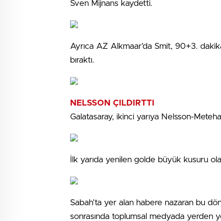
Sven Mijnans kaydetti.
Ayrıca AZ Alkmaar’da Smit, 90+3. dakikad
bıraktı.
NELSSON ÇILDIRTTI
Galatasaray, ikinci yarıya Nelsson-Metehan 
İlk yarıda yenilen golde büyük kusuru ola
Sabah’ta yer alan habere nazaran bu dön
sonrasında toplumsal medyada yerden yer