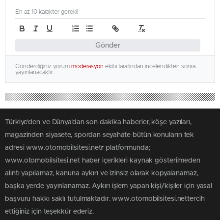
En az 10 karakter gerekli
Gönder
Gönderdiğiniz yorum
moderasyon
ekibi tarafından incelendikten sonra
yayınlanacaktır.
Türkiye'den ve Dünya’dan son dakika haberler, köşe yazıları,
magazinden siyasete, spordan seyahate bütün konuların tek
adresi www.otomobilsitesi.net
r
platformunda;
www.otomobilsitesi.net haber içerikleri kaynak gösterilmeden
alıntı yapılamaz, kanuna aykırı ve izinsiz olarak kopyalanamaz,
başka yerde yayınlanamaz. Aykırı işlem yapan kişi/kişiler için yasal
başvuru hakkı saklı tutulmaktadır. www.otomobilsitesi.nettercih
ettiğiniz için teşekkür ederiz.