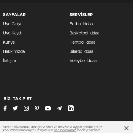
SAYFALAR
SERVİSLER
Üye Girişi
Futbol İddaa
Üye Kaydı
Basketbol İddaa
Künye
Hentbol İddaa
Hakkımızda
Bilardo İddaa
İletişim
Voleybol İddaa
BİZİ TAKİP ET
Veri politikasındaki amaçlarla sınırlı ve mevzuata uygun şekilde çerez
www.otomobilsitesi.net
konumlandırmaktayız. Detaylar için
veri politikamızı
inceleyebilirsiniz.