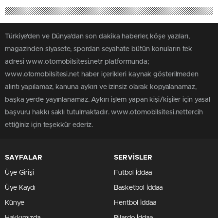
Türkiye'den ve Dünya’dan son dakika haberler, köşe yazıları,
magazinden siyasete, spordan seyahate bütün konuların tek
adresi www.otomobilsitesi.net
r
platformunda;
www.otomobilsitesi.net haber içerikleri kaynak gösterilmeden
alıntı yapılamaz, kanuna aykırı ve izinsiz olarak kopyalanamaz,
başka yerde yayınlanamaz. Aykırı işlem yapan kişi/kişiler için yasal
başvuru hakkı saklı tutulmaktadır. www.otomobilsitesi.nettercih
ettiğiniz için teşekkür ederiz.
SAYFALAR
SERVİSLER
Üye Girişi
Futbol İddaa
Üye Kaydı
Basketbol İddaa
Künye
Hentbol İddaa
Hakkımızda
Bilardo İddaa