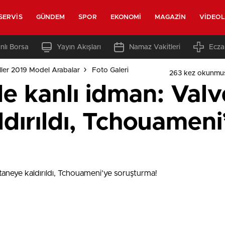
SERVIS
GÜNDEM
SPOR
EKONOMI
MAGAZIN
VIDEO
nlı Borsa
Yayın Akışları
Namaz Vakitleri
Ecza
ler 2019 Model Arabalar
Foto Galeri
263 kez okunmu
de kanlı idman: Val
dırıldı, Tchouameni