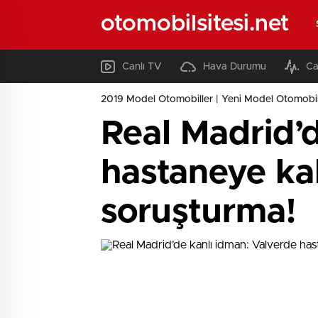
otomobilsitesi.net
Canlı TV
Hava Durumu
Ca
2019 Model Otomobiller | Yeni Model Otomobil
Real Madrid’
hastaneye kal
soruşturma!