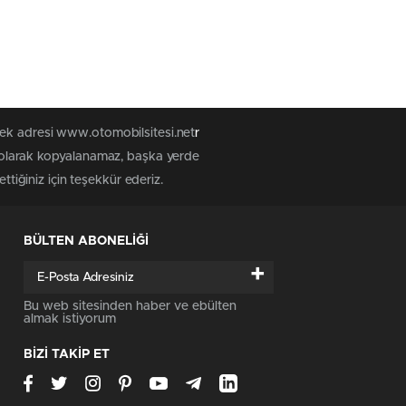
tek adresi www.otomobilsitesi.net
r
z olarak kopyalanamaz, başka yerde
ttiğiniz için teşekkür ederiz.
BÜLTEN ABONELİĞİ
+
Bu web sitesinden haber ve ebülten
almak istiyorum
BİZİ TAKİP ET