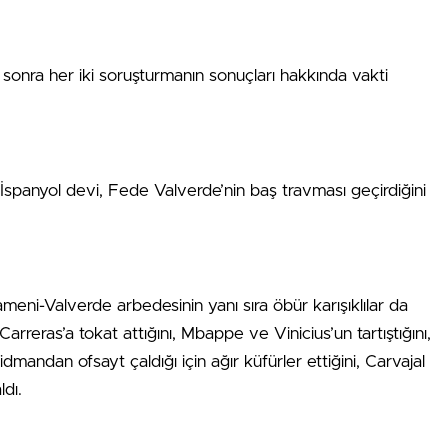
n sonra her iki soruşturmanın sonuçları hakkında vakti
 İspanyol devi, Fede Valverde’nin baş travması geçirdiğini
eni-Valverde arbedesinin yanı sıra öbür karışıklılar da
arreras’a tokat attığını, Mbappe ve Vinicius’un tartıştığını,
mandan ofsayt çaldığı için ağır küfürler ettiğini, Carvajal
ldı.