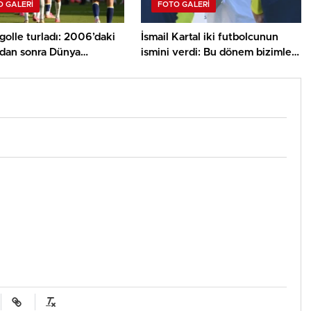
 GALERI
FOTO GALERI
olle turladı: 2006’daki
İsmail Kartal iki futbolcunun
’dan sonra Dünya
ismini verdi: Bu dönem bizimle
nda bir birinci
olacaklar