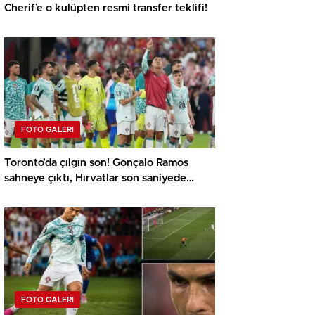
Cherif’e o kulüpten resmi transfer teklifi!
FOTO GALERI
Toronto’da çılgın son! Gonçalo Ramos
sahneye çıktı, Hırvatlar son saniyede
yıkıldı
FOTO GALERI