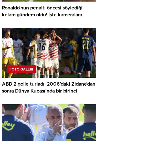
Ronaldo’nun penaltı öncesi söylediği
kelam gündem oldu! İşte kameralara
yansıyan o görüntü…
FOTO GALERI
ABD 2 golle turladı: 2006’daki Zidane’dan
sonra Dünya Kupası’nda bir birinci