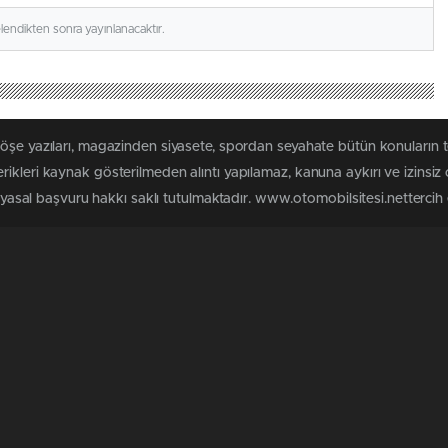
elendikten sonra yayınlanacaktır.
köşe yazıları, magazinden siyasete, spordan seyahate bütün konuların 
ikleri kaynak gösterilmeden alıntı yapılamaz, kanuna aykırı ve izinsi
n yasal başvuru hakkı saklı tutulmaktadır. www.otomobilsitesi.nettercih e