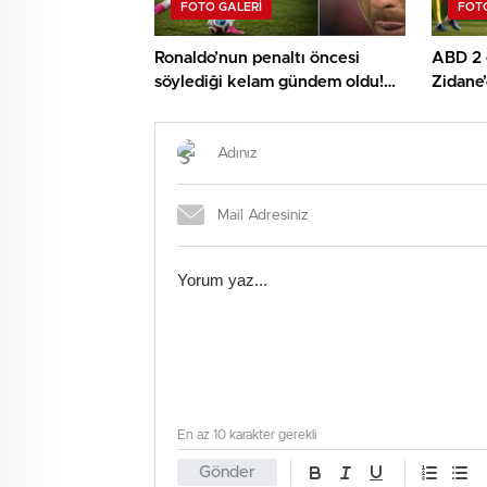
FOTO GALERI
FOTO
Ronaldo’nun penaltı öncesi
ABD 2 g
söylediği kelam gündem oldu!
Zidane
İşte kameralara yansıyan o
Kupası’
görüntü…
En az 10 karakter gerekli
Gönder