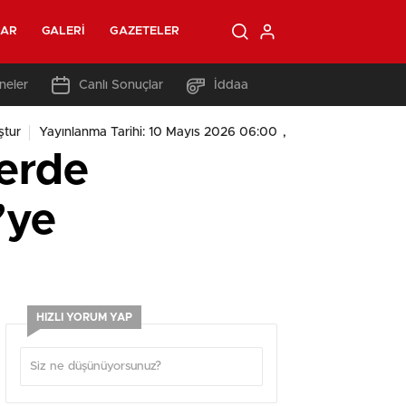
LAR
GALERI
GAZETELER
neler
Canlı Sonuçlar
İddaa
,
ştur
Yayınlanma Tarihi: 10 Mayıs 2026 06:00
verde
’ye
HIZLI YORUM YAP