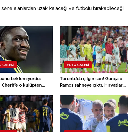
 sene alanlardan uzak kalacağı ve futbolu bırakabileceği
 GALERI
FOTO GALERI
bunu beklemiyordu:
Toronto’da çılgın son! Gonçalo
ı Cherif’e o kulüpten
Ramos sahneye çıktı, Hırvatlar
ransfer teklifi!
son saniyede yıkıldı