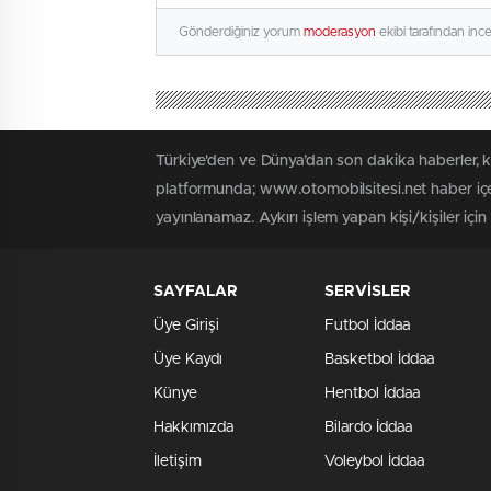
Gönderdiğiniz yorum
moderasyon
ekibi tarafından inc
Türkiye'den ve Dünya’dan son dakika haberler, 
platformunda; www.otomobilsitesi.net haber içer
yayınlanamaz. Aykırı işlem yapan kişi/kişiler içi
SAYFALAR
SERVİSLER
Üye Girişi
Futbol İddaa
Üye Kaydı
Basketbol İddaa
Künye
Hentbol İddaa
Hakkımızda
Bilardo İddaa
İletişim
Voleybol İddaa