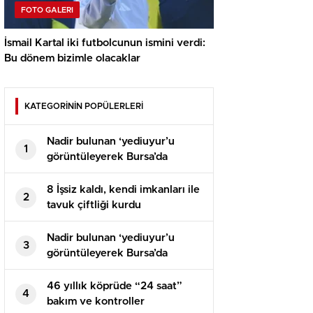
FOTO GALERI
İsmail Kartal iki futbolcunun ismini verdi:
Bu dönem bizimle olacaklar
KATEGORİNİN POPÜLERLERİ
Nadir bulunan ‘yediuyur’u
1
görüntüleyerek Bursa’da
yaşadığını ispatladı
8 İşsiz kaldı, kendi imkanları ile
2
tavuk çiftliği kurdu
Nadir bulunan ‘yediuyur’u
3
görüntüleyerek Bursa’da
yaşadığını ispatladı
46 yıllık köprüde “24 saat”
4
bakım ve kontroller