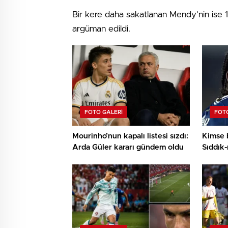
Bir kere daha sakatlanan Mendy’nin ise 1
argüman edildi.
FOTO GALERI
FOTO
Mourinho’nun kapalı listesi sızdı:
Kimse 
Arda Güler kararı gündem oldu
Sıddık-
resmi t