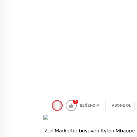
0
BEĞENDİM
ABONE OL
Real Madrid’de büyüyen Kylian Mbappe k