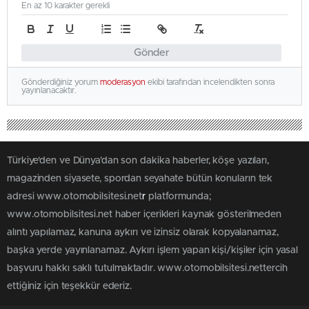
En az 10 karakter gerekli
Gönder
Gönderdiğiniz yorum
moderasyon
ekibi tarafından incelendikten sonra
yayınlanacaktır.
Türkiye'den ve Dünya’dan son dakika haberler, köşe yazıları,
magazinden siyasete, spordan seyahate bütün konuların tek
adresi www.otomobilsitesi.net
r
platformunda;
www.otomobilsitesi.net haber içerikleri kaynak gösterilmeden
alıntı yapılamaz, kanuna aykırı ve izinsiz olarak kopyalanamaz,
başka yerde yayınlanamaz. Aykırı işlem yapan kişi/kişiler için yasal
başvuru hakkı saklı tutulmaktadır. www.otomobilsitesi.nettercih
ettiğiniz için teşekkür ederiz.