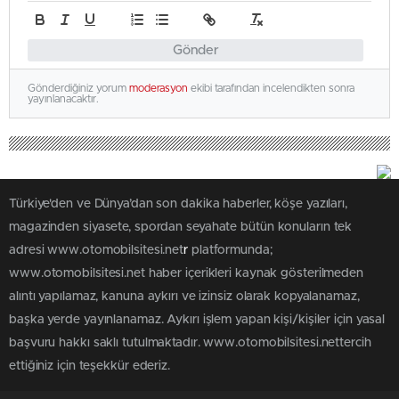
Gönder
Gönderdiğiniz yorum
moderasyon
ekibi tarafından incelendikten sonra
yayınlanacaktır.
Türkiye'den ve Dünya’dan son dakika haberler, köşe yazıları,
magazinden siyasete, spordan seyahate bütün konuların tek
adresi www.otomobilsitesi.net
r
platformunda;
www.otomobilsitesi.net haber içerikleri kaynak gösterilmeden
alıntı yapılamaz, kanuna aykırı ve izinsiz olarak kopyalanamaz,
başka yerde yayınlanamaz. Aykırı işlem yapan kişi/kişiler için yasal
başvuru hakkı saklı tutulmaktadır. www.otomobilsitesi.nettercih
ettiğiniz için teşekkür ederiz.