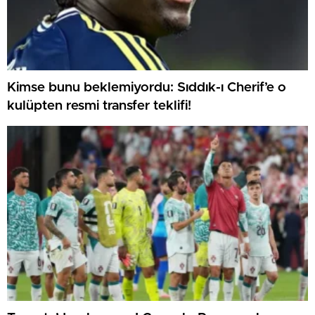
Kimse bunu beklemiyordu: Sıddık-ı Cherif’e o
kulüpten resmi transfer teklifi!