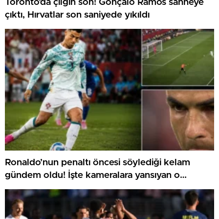
Toronto’da çılgın son! Gonçalo Ramos sahneye
çıktı, Hırvatlar son saniyede yıkıldı
Ronaldo’nun penaltı öncesi söylediği kelam
gündem oldu! İşte kameralara yansıyan o
görüntü…