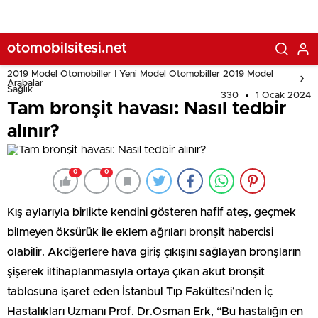
otomobilsitesi.net
2019 Model Otomobiller | Yeni Model Otomobiller 2019 Model
Arabalar
Sağlık
330
1 Ocak 2024
Tam bronşit havası: Nasıl tedbir
alınır?
0
0
Kış aylarıyla birlikte kendini gösteren hafif ateş, geçmek
bilmeyen öksürük ile eklem ağrıları bronşit habercisi
olabilir. Akciğerlere hava giriş çıkışını sağlayan bronşların
şişerek iltihaplanmasıyla ortaya çıkan akut bronşit
tablosuna işaret eden İstanbul Tıp Fakültesi’nden İç
Hastalıkları Uzmanı Prof. Dr.Osman Erk, “Bu hastalığın en