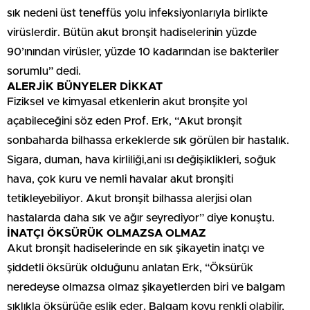
sık nedeni üst teneffüs yolu infeksiyonlarıyla birlikte
virüslerdir. Bütün akut bronşit hadiselerinin yüzde
90’ınından virüsler, yüzde 10 kadarından ise bakteriler
sorumlu” dedi.
ALERJİK BÜNYELER DİKKAT
Fiziksel ve kimyasal etkenlerin akut bronşite yol
açabileceğini söz eden Prof. Erk, “Akut bronşit
sonbaharda bilhassa erkeklerde sık görülen bir hastalık.
Sigara, duman, hava kirliliği,ani ısı değişiklikleri, soğuk
hava, çok kuru ve nemli havalar akut bronşiti
tetikleyebiliyor. Akut bronşit bilhassa alerjisi olan
hastalarda daha sık ve ağır seyrediyor” diye konuştu.
İNATÇI ÖKSÜRÜK OLMAZSA OLMAZ
Akut bronşit hadiselerinde en sık şikayetin inatçı ve
şiddetli öksürük olduğunu anlatan Erk, “Öksürük
neredeyse olmazsa olmaz şikayetlerden biri ve balgam
sıklıkla öksürüğe eşlik eder. Balgam koyu renkli olabilir,