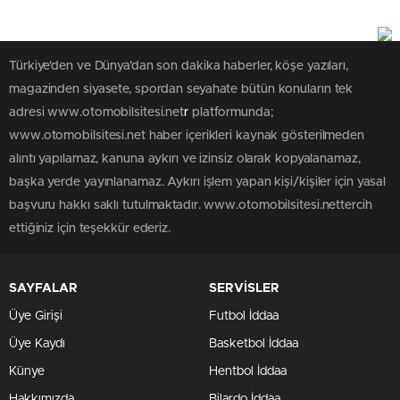
Türkiye'den ve Dünya’dan son dakika haberler, köşe yazıları,
magazinden siyasete, spordan seyahate bütün konuların tek
adresi www.otomobilsitesi.net
r
platformunda;
www.otomobilsitesi.net haber içerikleri kaynak gösterilmeden
alıntı yapılamaz, kanuna aykırı ve izinsiz olarak kopyalanamaz,
başka yerde yayınlanamaz. Aykırı işlem yapan kişi/kişiler için yasal
başvuru hakkı saklı tutulmaktadır. www.otomobilsitesi.nettercih
ettiğiniz için teşekkür ederiz.
SAYFALAR
SERVİSLER
Üye Girişi
Futbol İddaa
Üye Kaydı
Basketbol İddaa
Künye
Hentbol İddaa
Hakkımızda
Bilardo İddaa