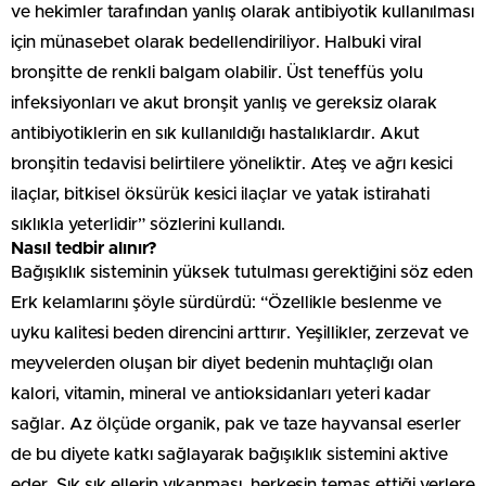
ve hekimler tarafından yanlış olarak antibiyotik kullanılması
için münasebet olarak bedellendiriliyor. Halbuki viral
bronşitte de renkli balgam olabilir. Üst teneffüs yolu
infeksiyonları ve akut bronşit yanlış ve gereksiz olarak
antibiyotiklerin en sık kullanıldığı hastalıklardır. Akut
bronşitin tedavisi belirtilere yöneliktir. Ateş ve ağrı kesici
ilaçlar, bitkisel öksürük kesici ilaçlar ve yatak istirahati
sıklıkla yeterlidir” sözlerini kullandı.
Nasıl tedbir alınır?
Bağışıklık sisteminin yüksek tutulması gerektiğini söz eden
Erk kelamlarını şöyle sürdürdü: “Özellikle beslenme ve
uyku kalitesi beden direncini arttırır. Yeşillikler, zerzevat ve
meyvelerden oluşan bir diyet bedenin muhtaçlığı olan
kalori, vitamin, mineral ve antioksidanları yeteri kadar
sağlar. Az ölçüde organik, pak ve taze hayvansal eserler
de bu diyete katkı sağlayarak bağışıklık sistemini aktive
eder. Sık sık ellerin yıkanması, herkesin temas ettiği yerlere