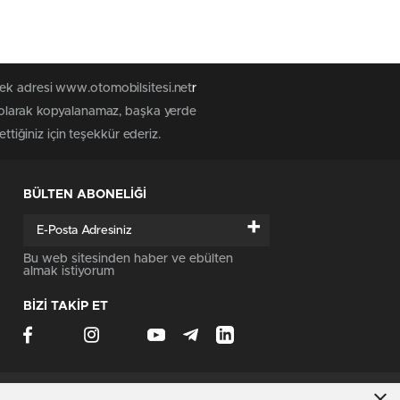
tek adresi www.otomobilsitesi.net
r
z olarak kopyalanamaz, başka yerde
ttiğiniz için teşekkür ederiz.
BÜLTEN ABONELİĞİ
+
Bu web sitesinden haber ve ebülten
almak istiyorum
BİZİ TAKİP ET