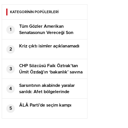
KATEGORİNİN POPÜLERLERİ
Tüm Gözler Amerikan
1
Senatasonun Vereceği Son
Kararda
Kriz çıktı isimler açıklanamadı
2
CHP Sözcüsü Faik Öztrak’tan
3
Ümit Özdağ’ın ‘bakanlık’ savına
yalanlama: İki protokolde de bu
türlü bir husus yok
Sarsıntının akabinde yaralar
4
sarıldı: Afet bölgelerinde
yapılan yaklaşık 45 bin konut
vatandaşlara teslim edildi
ÂLÂ Parti’de seçim kampı
5