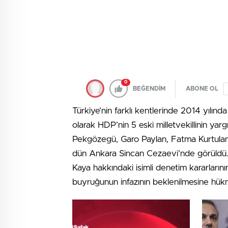
0
BEĞENDİM
ABONE OL
Türkiye’nin farklı kentlerinde 2014 yılınd
olarak HDP’nin 5 eski milletvekillinin ya
Pekgözegü, Garo Paylan, Fatma Kurtulan 
dün Ankara Sincan Cezaevi’nde görüldü.
Kaya hakkındaki isimli denetim kararların
buyruğunun infazının beklenilmesine hük