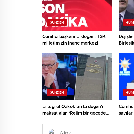
GÜNDEM
GÜN
Cumhurbaşkanı Erdoğan: TSK
Dışişle
milletimizin inanç merkezi
Birleşi
Miliba
GÜNDEM
GÜN
Ertuğrul Özkök’ün Erdoğan’ı
Cumhur
maksat alan ‘Rejim bir gecede
sayıla
çökecek’ kelamlarına
11 mily
soruşturma