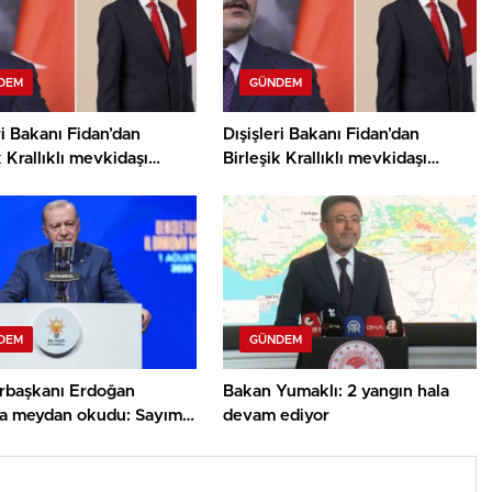
DEM
GÜNDEM
ri Bakanı Fidan’dan
Dışişleri Bakanı Fidan’dan
k Krallıklı mevkidaşı
Birleşik Krallıklı mevkidaşı
nd’dan Gazze görüşmesi
Miliband ile Gazze görüşmesi
DEM
GÜNDEM
başkanı Erdoğan
Bakan Yumaklı: 2 yangın hala
rla meydan okudu: Sayımız
devam ediyor
on 710 bine ulaştı