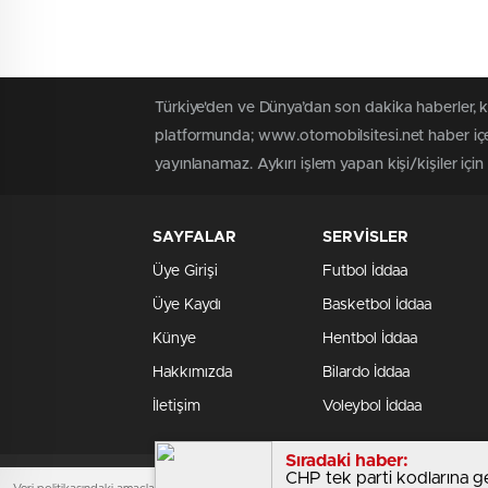
Türkiye'den ve Dünya’dan son dakika haberler, 
platformunda; www.otomobilsitesi.net haber içer
yayınlanamaz. Aykırı işlem yapan kişi/kişiler içi
SAYFALAR
SERVİSLER
Üye Girişi
Futbol İddaa
Üye Kaydı
Basketbol İddaa
Künye
Hentbol İddaa
Hakkımızda
Bilardo İddaa
İletişim
Voleybol İddaa
Sıradaki haber:
CHP tek parti kodlarına g
www.otomobilsitesi.net