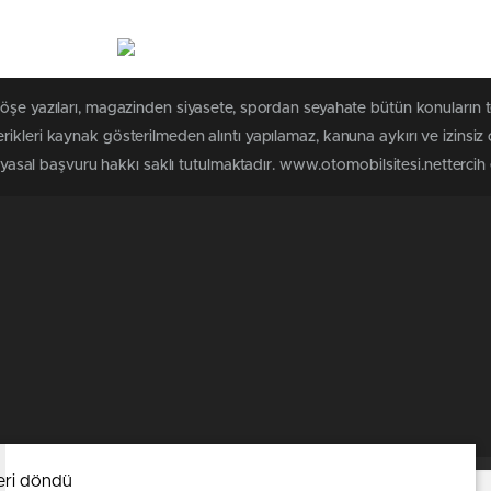
köşe yazıları, magazinden siyasete, spordan seyahate bütün konuların 
ikleri kaynak gösterilmeden alıntı yapılamaz, kanuna aykırı ve izinsi
n yasal başvuru hakkı saklı tutulmaktadır. www.otomobilsitesi.nettercih e
eri döndü