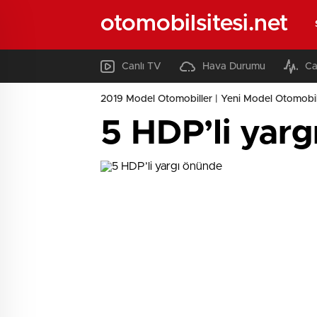
otomobilsitesi.net
Canlı TV
Hava Durumu
Ca
2019 Model Otomobiller | Yeni Model Otomobil
5 HDP’li yar