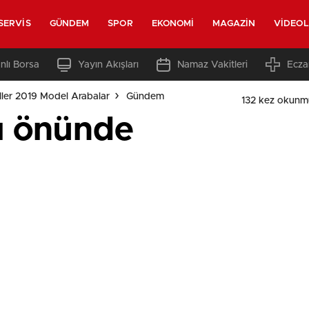
SERVIS
GÜNDEM
SPOR
EKONOMI
MAGAZIN
VIDEO
nlı Borsa
Yayın Akışları
Namaz Vakitleri
Ecza
ler 2019 Model Arabalar
Gündem
132 kez okunm
gı önünde