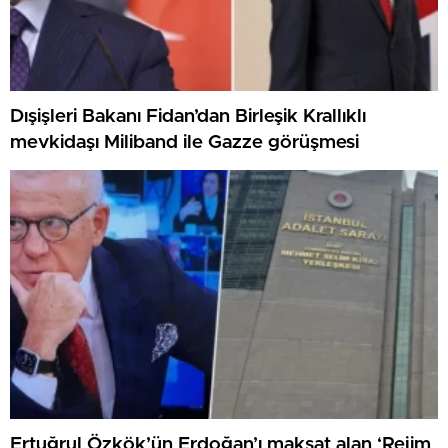
Dışişleri Bakanı Fidan’dan Birleşik Krallıklı
mevkidaşı Miliband ile Gazze görüşmesi
Ertuğrul Özkök’ün Erdoğan’ı maksat alan ‘Rejim