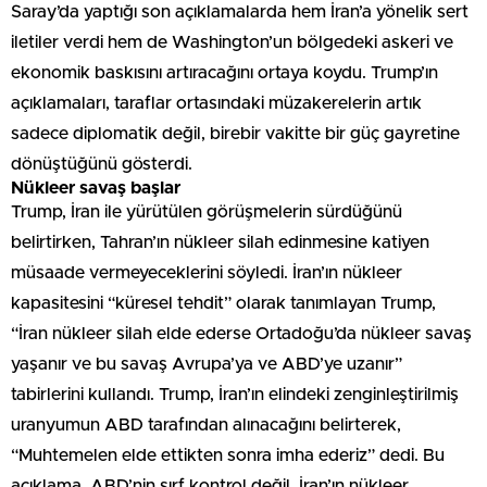
Saray’da yaptığı son açıklamalarda hem İran’a yönelik sert
iletiler verdi hem de Washington’un bölgedeki askeri ve
ekonomik baskısını artıracağını ortaya koydu. Trump’ın
açıklamaları, taraflar ortasındaki müzakerelerin artık
sadece diplomatik değil, birebir vakitte bir güç gayretine
dönüştüğünü gösterdi.
Nükleer savaş başlar
Trump, İran ile yürütülen görüşmelerin sürdüğünü
belirtirken, Tahran’ın nükleer silah edinmesine katiyen
müsaade vermeyeceklerini söyledi. İran’ın nükleer
kapasitesini “küresel tehdit” olarak tanımlayan Trump,
“İran nükleer silah elde ederse Ortadoğu’da nükleer savaş
yaşanır ve bu savaş Avrupa’ya ve ABD’ye uzanır”
tabirlerini kullandı. Trump, İran’ın elindeki zenginleştirilmiş
uranyumun ABD tarafından alınacağını belirterek,
“Muhtemelen elde ettikten sonra imha ederiz” dedi. Bu
açıklama, ABD’nin sırf kontrol değil, İran’ın nükleer