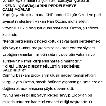
yönelik açıklamalarına çok sert reaksiyon gösterdi.
“KENDİ İÇ SAVAŞLARINI PERDELEMEYE
ÇALIŞIYORLAR”
Yaptığı yazılı açıklamada CHP önderi Özgür Özel’i ve parti
siyasetini eleştiren Hakan Han Özcan, muhalefetin
vizyonsuzlukla boğuştuğunu savundu. Özcan, şu sözleri
kullandı:
“Kendi partilerinin içindeki koltuk savaşlarını perdelemek
için Sayın Cumhurbaşkanımıza hakaret ederek siyaset
yaptığını sananlar; milletin sabrını, devletin vakarını ve
Türkiye’nin kırmızı çizgilerini hafife almaktadır.”
“KİRLİ LİSAN DİREKT MİLLETİN SEÇİMİNE
SALDIRIDIR”
Cumhurbaşkanı Erdoğan’ın ulusal iradeyi temsil ettiğini
vurgulayan Özcan, meclis önünde yaşanan gelişmelere de
değinerek açıklamasına şöyle devam etti:
“Şunu herkes bilsin; Sayın Recep Tayyip Erdoğan bu
milletin tekraren iradesini emanet ettiği başkandır. O