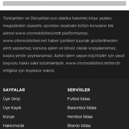
Türkiye'den ve Dünya’dan son dakika haberler, köşe yazıları,
magazinden siyasete, spordan seyahate bütün konuların tek
adresi www.otomobilsitesi.net
r
platformunda;
www.otomobilsitesi.net haber içerikleri kaynak gösterilmeden
alıntı yapılamaz, kanuna aykırı ve izinsiz olarak kopyalanamaz,
başka yerde yayınlanamaz. Aykırı işlem yapan kişi/kişiler için yasal
başvuru hakkı saklı tutulmaktadır. www.otomobilsitesi.nettercih
ettiğiniz için teşekkür ederiz.
SAYFALAR
SERVİSLER
Üye Girişi
Futbol İddaa
Üye Kaydı
Basketbol İddaa
Künye
Hentbol İddaa
Hakkımızda
Bilardo İddaa