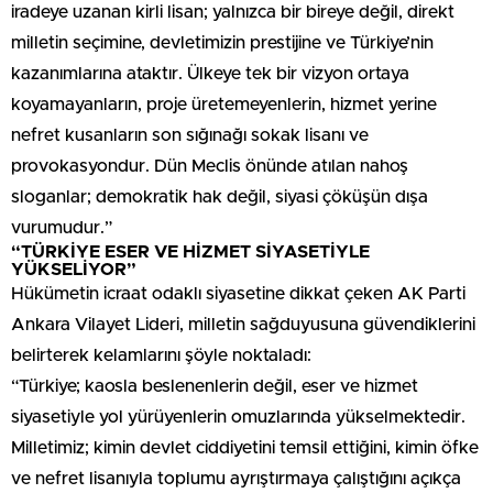
iradeye uzanan kirli lisan; yalnızca bir bireye değil, direkt
milletin seçimine, devletimizin prestijine ve Türkiye’nin
kazanımlarına ataktır. Ülkeye tek bir vizyon ortaya
koyamayanların, proje üretemeyenlerin, hizmet yerine
nefret kusanların son sığınağı sokak lisanı ve
provokasyondur. Dün Meclis önünde atılan nahoş
sloganlar; demokratik hak değil, siyasi çöküşün dışa
vurumudur.”
“TÜRKİYE ESER VE HİZMET SİYASETİYLE
YÜKSELİYOR”
Hükümetin icraat odaklı siyasetine dikkat çeken AK Parti
Ankara Vilayet Lideri, milletin sağduyusuna güvendiklerini
belirterek kelamlarını şöyle noktaladı:
“Türkiye; kaosla beslenenlerin değil, eser ve hizmet
siyasetiyle yol yürüyenlerin omuzlarında yükselmektedir.
Milletimiz; kimin devlet ciddiyetini temsil ettiğini, kimin öfke
ve nefret lisanıyla toplumu ayrıştırmaya çalıştığını açıkça