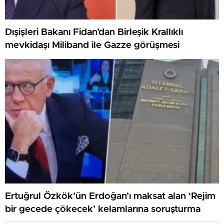
Dışişleri Bakanı Fidan’dan Birleşik Krallıklı
mevkidaşı Miliband ile Gazze görüşmesi
Ertuğrul Özkök’ün Erdoğan’ı maksat alan ‘Rejim
bir gecede çökecek’ kelamlarına soruşturma