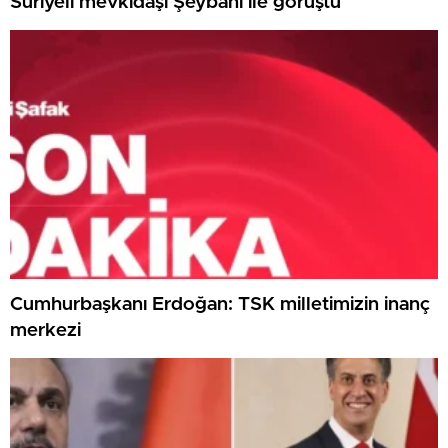
Suriyeli mevkidaşı Şeybani ile görüştü
Cumhurbaşkanı Erdoğan: TSK milletimizin inanç
merkezi