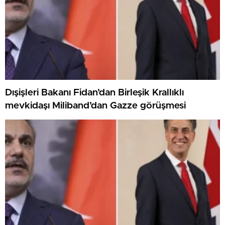
Dışişleri Bakanı Fidan’dan Birleşik Krallıklı
mevkidaşı Miliband’dan Gazze görüşmesi