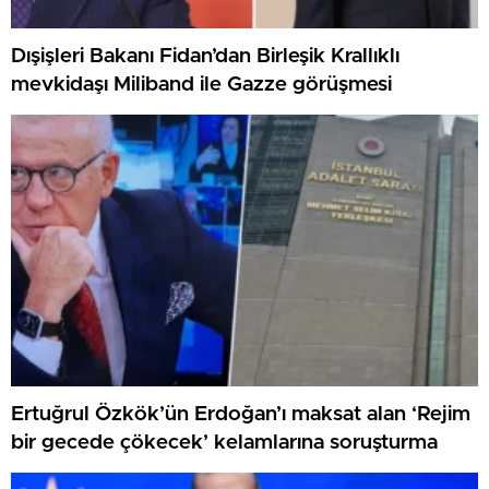
Dışişleri Bakanı Fidan’dan Birleşik Krallıklı
mevkidaşı Miliband ile Gazze görüşmesi
Ertuğrul Özkök’ün Erdoğan’ı maksat alan ‘Rejim
bir gecede çökecek’ kelamlarına soruşturma