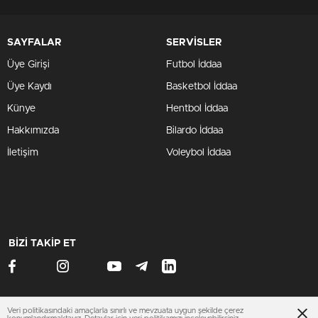
SAYFALAR
SERVİSLER
Üye Girişi
Futbol İddaa
Üye Kaydı
Basketbol İddaa
Künye
Hentbol İddaa
Hakkımızda
Bilardo İddaa
İletişim
Voleybol İddaa
BİZİ TAKİP ET
Veri politikasındaki amaçlarla sınırlı ve mevzuata uygun şekilde çerez
www.otomobilsitesi.net