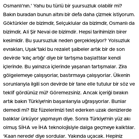
Osmanlı’nın.’ Yahu bu türlü bir şuursuzluk olabilir mi?
Bakın buradan bunun altını bir defa daha çizmek istiyorum.
Göktürkler de bizimdir, Selçuklular da bizimdir, Osmanlı da
bizimdir, Ali Şir Nevai de bizimdir. Hepsi tarihimizin birer
kesimidir. Bu şuursuzluk neden gerçekleşiyor? Yolsuzluk
evrakları, Uşak’taki bu rezalet şaibeler artık bir de son
devirde ‘kılıç artığı’ diye bir tartışma başlattılar kendi
içlerinde. Bu yalnızca içlerinde yaşanan tartışmalar. Zira
gölgelemeye çalışıyorlar, bastırmaya çalışıyorlar. Ülkenin
sorunlarıyla ilgili son devirde bir tane elle tutulur bir söz ve
teklif gördünüz mü? Göremezsiniz. Ancak içeriği bırakın
artık bakın Türkiye’nin başarılarıyla uğraşıyorlar. Bunlar
demedi mi? Biz füzelerimizi test ederken uzak denizlerde
balıklar ürküyor yapmayın diye. Sonra Türkiye’nin yüz akı
olmuş SİHA ve İHA teknolojisiyle dalga geçmeye kalktılar.
‘Kaan nerede’ diye sordular. Yakında uçacak. Hepiniz