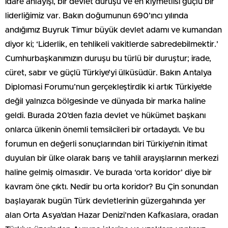
idare anlayışı, bir devlet duruşu ve en kıymetlisi güçlü bir
liderliğimiz var. Bakın doğumunun 690’ıncı yılında
andığımız Buyruk Timur büyük devlet adamı ve kumandan
diyor ki; ‘Liderlik, en tehlikeli vakitlerde sabredebilmektir.’
Cumhurbaşkanımızın duruşu bu türlü bir duruştur; irade,
cüret, sabır ve güçlü Türkiye’yi ülküsüdür. Bakın Antalya
Diplomasi Forumu’nun gerçekleştirdik ki artık Türkiye’de
değil yalnızca bölgesinde ve dünyada bir marka haline
geldi. Burada 20’den fazla devlet ve hükümet başkanı
onlarca ülkenin önemli temsilcileri bir ortadaydı. Ve bu
forumun en değerli sonuçlarından biri Türkiye’nin itimat
duyulan bir ülke olarak barış ve tahlil arayışlarının merkezi
haline gelmiş olmasıdır. Ve burada ‘orta koridor’ diye bir
kavram öne çıktı. Nedir bu orta koridor? Bu Çin sonundan
başlayarak bugün Türk devletlerinin güzergahında yer
alan Orta Asya’dan Hazar Denizi’nden Kafkaslara, oradan