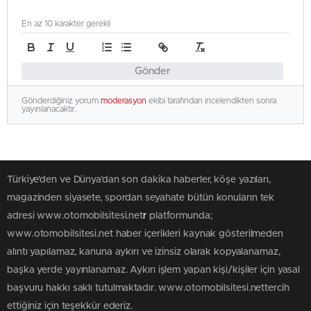
En az 10 karakter gerekli
Gönder
Gönderdiğiniz yorum
moderasyon
ekibi tarafından incelendikten sonra
yayınlanacaktır.
Türkiye'den ve Dünya’dan son dakika haberler, köşe yazıları,
magazinden siyasete, spordan seyahate bütün konuların tek
adresi www.otomobilsitesi.net
r
platformunda;
www.otomobilsitesi.net haber içerikleri kaynak gösterilmeden
alıntı yapılamaz, kanuna aykırı ve izinsiz olarak kopyalanamaz,
başka yerde yayınlanamaz. Aykırı işlem yapan kişi/kişiler için yasal
başvuru hakkı saklı tutulmaktadır. www.otomobilsitesi.nettercih
ettiğiniz için teşekkür ederiz.