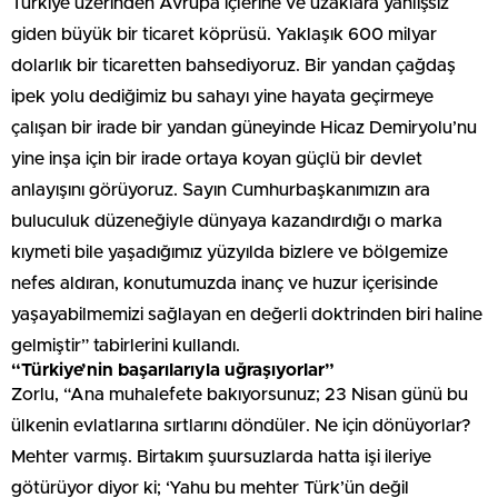
Türkiye üzerinden Avrupa içlerine ve uzaklara yanlışsız
giden büyük bir ticaret köprüsü. Yaklaşık 600 milyar
dolarlık bir ticaretten bahsediyoruz. Bir yandan çağdaş
ipek yolu dediğimiz bu sahayı yine hayata geçirmeye
çalışan bir irade bir yandan güneyinde Hicaz Demiryolu’nu
yine inşa için bir irade ortaya koyan güçlü bir devlet
anlayışını görüyoruz. Sayın Cumhurbaşkanımızın ara
buluculuk düzeneğiyle dünyaya kazandırdığı o marka
kıymeti bile yaşadığımız yüzyılda bizlere ve bölgemize
nefes aldıran, konutumuzda inanç ve huzur içerisinde
yaşayabilmemizi sağlayan en değerli doktrinden biri haline
gelmiştir” tabirlerini kullandı.
“Türkiye’nin başarılarıyla uğraşıyorlar”
Zorlu, “Ana muhalefete bakıyorsunuz; 23 Nisan günü bu
ülkenin evlatlarına sırtlarını döndüler. Ne için dönüyorlar?
Mehter varmış. Birtakım şuursuzlarda hatta işi ileriye
götürüyor diyor ki; ‘Yahu bu mehter Türk’ün değil